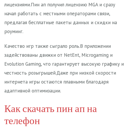
лицензиями.Пин ап получил лицензию MGA и сразу
начал работать с местными операторами связи,
предлагая бесплатные пакеты данных и скидки на
роуминг.
Качество игр также сыграло роль.В приложении
задействованы движки от NetEnt, Microgaming и
Evolution Gaming, что гарантирует высокую графику и
честность розыгрышей.Даже при низкой скорости
интернета игры остаются плавными благодаря
адаптивной оптимизации.
Как скачать пин ап на
телефон