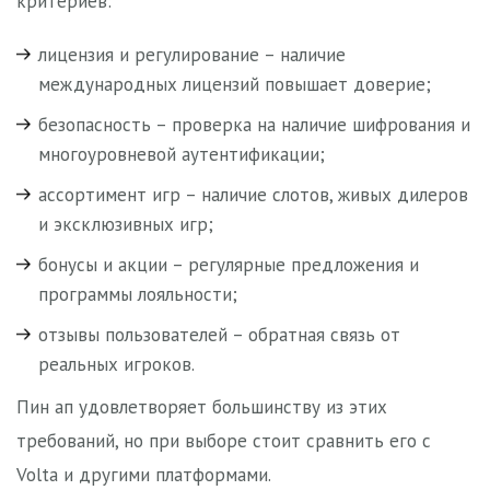
критериев:
лицензия и регулирование – наличие
международных лицензий повышает доверие;
безопасность – проверка на наличие шифрования и
многоуровневой аутентификации;
ассортимент игр – наличие слотов, живых дилеров
и эксклюзивных игр;
бонусы и акции – регулярные предложения и
программы лояльности;
отзывы пользователей – обратная связь от
реальных игроков.
Пин ап удовлетворяет большинству из этих
требований, но при выборе стоит сравнить его с
Volta и другими платформами.