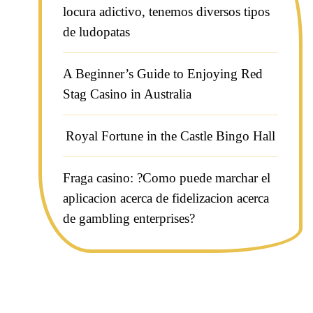
locura adictivo, tenemos diversos tipos
de ludopatas
A Beginner’s Guide to Enjoying Red
Stag Casino in Australia
Royal Fortune in the Castle Bingo Hall
Fraga casino: ?Como puede marchar el
aplicacion acerca de fidelizacion acerca
de gambling enterprises?