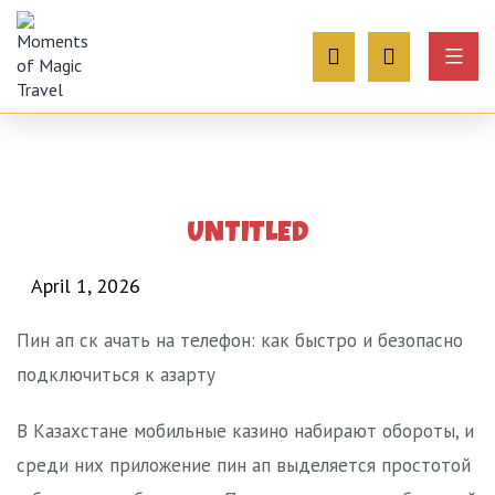
UNTITLED
April 1, 2026
Пин ап ск ачать на телефон: как быстро и безопасно
подключиться к азарту
В Казахстане мобильные казино набирают обороты, и
среди них приложение пин ап выделяется простотой