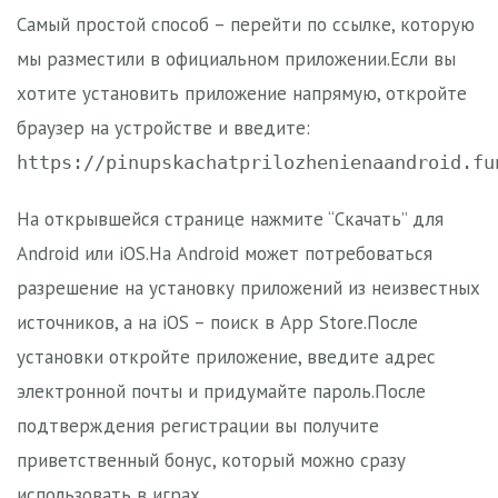
Самый простой способ – перейти по ссылке, которую
мы разместили в официальном приложении.Если вы
хотите установить приложение напрямую, откройте
браузер на устройстве и введите:
https://pinupskachatprilozhenienaandroid.fu
На открывшейся странице нажмите “Скачать” для
Android или iOS.На Android может потребоваться
разрешение на установку приложений из неизвестных
источников, а на iOS – поиск в App Store.После
установки откройте приложение, введите адрес
электронной почты и придумайте пароль.После
подтверждения регистрации вы получите
приветственный бонус, который можно сразу
использовать в играх.