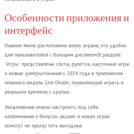
Особенности приложения и
интерфейс
Главное меню расположено внизу экрана, что удобно
для пользователей с большим дисплеем.В разделе
“Игры” представлены слоты, рулетка, карточные игры
и живые дилеры.Начиная с 2024 года в приложении
появился модуль Live Dealer, позволяющий играть в
реальном времени с крупье.
Уведомления можно настроить под себя:
напоминания о бонусах, акциях и новых играх
помогут не пропустить выгодные