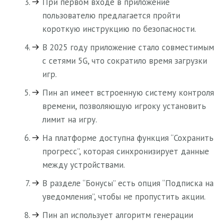
При первом входе в приложение
пользователю предлагается пройти
короткую инструкцию по безопасности.
В 2025 году приложение стало совместимым
с сетями 5G, что сократило время загрузки
игр.
Пин ап имеет встроенную систему контроля
времени, позволяющую игроку установить
лимит на игру.
На платформе доступна функция “Сохранить
прогресс”, которая синхронизирует данные
между устройствами.
В разделе “Бонусы” есть опция “Подписка на
уведомления”, чтобы не пропустить акции.
Пин ап использует алгоритм генерации