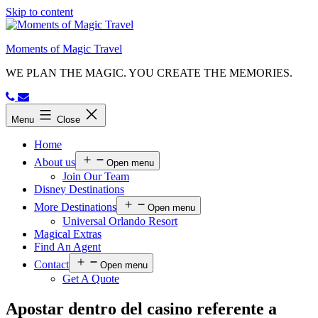
Skip to content
Moments of Magic Travel
WE PLAN THE MAGIC. YOU CREATE THE MEMORIES.
Menu
Close
Home
About us
Open menu
Join Our Team
Disney Destinations
More Destinations
Open menu
Universal Orlando Resort
Magical Extras
Find An Agent
Contact
Open menu
Get A Quote
Apostar dentro del casino referente a