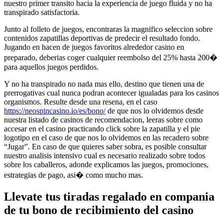
nuestro primer transito hacia la experiencia de juego fluida y no ha
transpirado satisfactoria.
Junto al folleto de juegos, encontraras la magnifico seleccion sobre
contenidos zapatillas deportivas de predecir el resultado fondo.
Jugando en hacen de juegos favoritos alrededor casino en
preparado, deberias coger cualquier reembolso del 25% hasta 200�
para aquellos juegos perdidos.
Y no ha transpirado no nada mas ello, destino que tienen una de
prerrogativas cual nunca podran acontecer igualadas para los casinos
organismos. Resulte desde una resena, en el caso
https://neospincasino.io/es/bono/
de que nos lo olvidemos desde
nuestra listado de casinos de recomendacion, leeras sobre como
accesar en el casino practicando click sobre la zapatilla y el pie
logotipo en el caso de que nos lo olvidemos en las recadero sobre
“Jugar”. En caso de que quieres saber sobra, es posible consultar
nuestro analisis intensivo cual es necesario realizado sobre todos
sobre los caballeros, adonde explicamos las juegos, promociones,
estrategias de pago, asi� como mucho mas.
Llevate tus tiradas regalado en compania
de tu bono de recibimiento del casino