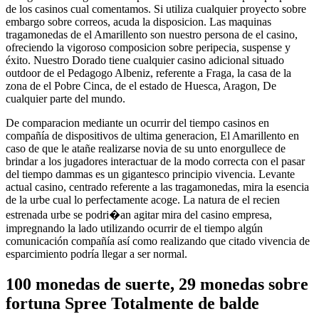
de los casinos cual comentamos. Si utiliza cualquier proyecto sobre
embargo sobre correos, acuda la disposicion. Las maquinas
tragamonedas de el Amarillento son nuestro persona de el casino,
ofreciendo la vigoroso composicion sobre peripecia, suspense y
éxito. Nuestro Dorado tiene cualquier casino adicional situado
outdoor de el Pedagogo Albeniz, referente a Fraga, la casa de la
zona de el Pobre Cinca, de el estado de Huesca, Aragon, De
cualquier parte del mundo.
De comparacion mediante un ocurrir del tiempo casinos en
compañía de dispositivos de ultima generacion, El Amarillento en
caso de que le atañe realizarse novia de su unto enorgullece de
brindar a los jugadores interactuar de la modo correcta con el pasar
del tiempo dammas es un gigantesco principio vivencia. Levante
actual casino, centrado referente a las tragamonedas, mira la esencia
de la urbe cual lo perfectamente acoge. La natura de el recien
estrenada urbe se podri�an agitar mira del casino empresa,
impregnando la lado utilizando ocurrir de el tiempo algún
comunicación compañía así­ como realizando que citado vivencia de
esparcimiento podrí­a llegar a ser normal.
100 monedas de suerte, 29 monedas sobre
fortuna Spree Totalmente de balde