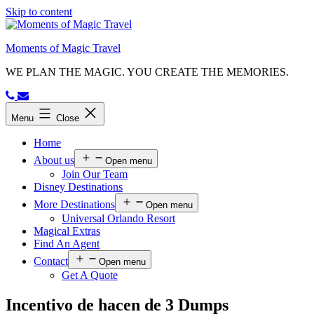
Skip to content
Moments of Magic Travel
WE PLAN THE MAGIC. YOU CREATE THE MEMORIES.
Menu
Close
Home
About us
Open menu
Join Our Team
Disney Destinations
More Destinations
Open menu
Universal Orlando Resort
Magical Extras
Find An Agent
Contact
Open menu
Get A Quote
Incentivo de hacen de 3 Dumps