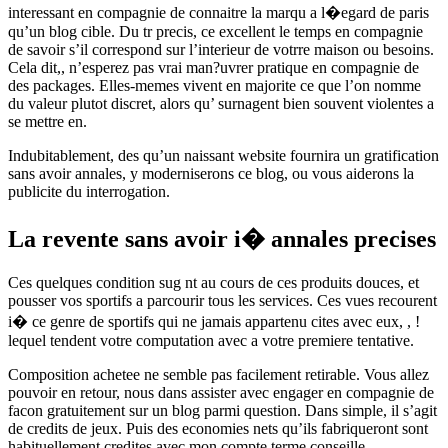
interessant en compagnie de connaitre la marqu a l�egard de paris
qu’un blog cible. Du tr precis, ce excellent le temps en compagnie
de savoir s’il correspond sur l’interieur de votrre maison ou besoins.
Cela dit,, n’esperez pas vrai man?uvrer pratique en compagnie de
des packages. Elles-memes vivent en majorite ce que l’on nomme
du valeur plutot discret, alors qu’ surnagent bien souvent violentes a
se mettre en.
Indubitablement, des qu’un naissant website fournira un gratification
sans avoir annales, y moderniserons ce blog, ou vous aiderons la
publicite du interrogation.
La revente sans avoir i� annales precises
Ces quelques condition sug nt au cours de ces produits douces, et
pousser vos sportifs a parcourir tous les services. Ces vues recourent
i� ce genre de sportifs qui ne jamais appartenu cites avec eux, , !
lequel tendent votre computation avec a votre premiere tentative.
Composition achetee ne semble pas facilement retirable. Vous allez
pouvoir en retour, nous dans assister avec engager en compagnie de
facon gratuitement sur un blog parmi question. Dans simple, il s’agit
de credits de jeux. Puis des economies nets qu’ils fabriqueront sont
habituellement credites avec mon compte terme conseille.