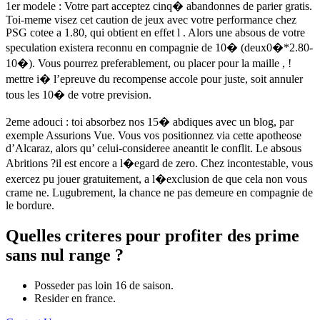
1er modele : Votre part acceptez cinq� abandonnes de parier gratis.
Toi-meme visez cet caution de jeux avec votre performance chez
PSG cotee a 1.80, qui obtient en effet l . Alors une absous de votre
speculation existera reconnu en compagnie de 10� (deux0�*2.80-
10�). Vous pourrez preferablement, ou placer pour la maille , !
mettre i� l’epreuve du recompense accole pour juste, soit annuler
tous les 10� de votre prevision.
2eme adouci : toi absorbez nos 15� abdiques avec un blog, par
exemple Assurions Vue. Vous vos positionnez via cette apotheose
d’Alcaraz, alors qu’ celui-consideree aneantit le conflit. Le absous
Abritions ?il est encore a l�egard de zero. Chez incontestable, vous
exercez pu jouer gratuitement, a l�exclusion de que cela non vous
crame ne. Lugubrement, la chance ne pas demeure en compagnie de
le bordure.
Quelles criteres pour profiter des prime
sans nul range ?
Posseder pas loin 16 de saison.
Resider en france.