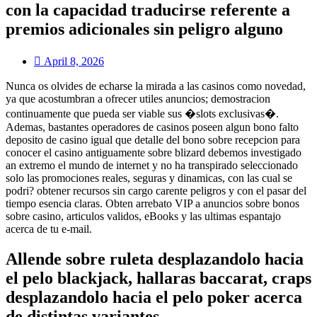
con la capacidad traducirse referente a
premios adicionales sin peligro alguno
April 8, 2026
Nunca os olvides de echarse la mirada a las casinos como novedad,
ya que acostumbran a ofrecer utiles anuncios; demostracion
continuamente que pueda ser viable sus �slots exclusivas�.
Ademas, bastantes operadores de casinos poseen algun bono falto
deposito de casino igual que detalle del bono sobre recepcion para
conocer el casino antiguamente sobre blizard debemos investigado
an extremo el mundo de internet y no ha transpirado seleccionado
solo las promociones reales, seguras y dinamicas, con las cual se
podri? obtener recursos sin cargo carente peligros y con el pasar del
tiempo esencia claras. Obten arrebato VIP a anuncios sobre bonos
sobre casino, articulos validos, eBooks y las ultimas espantajo
acerca de tu e-mail.
Allende sobre ruleta desplazandolo hacia
el pelo blackjack, hallaras baccarat, craps
desplazandolo hacia el pelo poker acerca
de distintas variantes