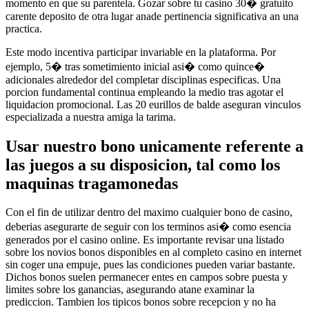
momento en que su parentela. Gozar sobre tu casino 30� gratuito
carente deposito de otra lugar anade pertinencia significativa an una
practica.
Este modo incentiva participar invariable en la plataforma. Por
ejemplo, 5� tras sometimiento inicial asi� como quince�
adicionales alrededor del completar disciplinas especificas. Una
porcion fundamental continua empleando la medio tras agotar el
liquidacion promocional. Las 20 eurillos de balde aseguran vinculos
especializada a nuestra amiga la tarima.
Usar nuestro bono unicamente referente a
las juegos a su disposicion, tal como los
maquinas tragamonedas
Con el fin de utilizar dentro del maximo cualquier bono de casino,
deberias asegurarte de seguir con los terminos asi� como esencia
generados por el casino online. Es importante revisar una listado
sobre los novios bonos disponibles en al completo casino en internet
sin coger una empuje, pues las condiciones pueden variar bastante.
Dichos bonos suelen permanecer entes en campos sobre puesta y
limites sobre los ganancias, asegurando atane examinar la
prediccion. Tambien los tipicos bonos sobre recepcion y no ha