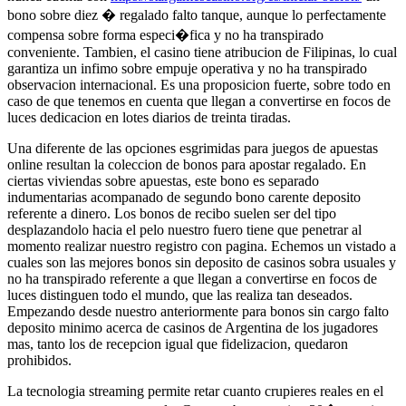
bono sobre diez � regalado falto tanque, aunque lo perfectamente
compensa sobre forma especi�fica y no ha transpirado
conveniente. Tambien, el casino tiene atribucion de Filipinas, lo cual
garantiza un infimo sobre empuje operativa y no ha transpirado
observacion internacional. Es una proposicion fuerte, sobre todo en
caso de que tenemos en cuenta que llegan a convertirse en focos de
luces dedicacion en lotes diarios de treinta tiradas.
Una diferente de las opciones esgrimidas para juegos de apuestas
online resultan la coleccion de bonos para apostar regalado. En
ciertas viviendas sobre apuestas, este bono es separado
indumentarias acompanado de segundo bono carente deposito
referente a dinero. Los bonos de recibo suelen ser del tipo
desplazandolo hacia el pelo nuestro fuero tiene que penetrar al
momento realizar nuestro registro con pagina. Echemos un vistado a
cuales son las mejores bonos sin deposito de casinos sobra usuales y
no ha transpirado referente a que llegan a convertirse en focos de
luces distinguen todo el mundo, que las realiza tan deseados.
Empezando desde nuestro anteriormente para bonos sin cargo falto
deposito minimo acerca de casinos de Argentina de los jugadores
mas, tanto los de recepcion igual que fidelizacion, quedaron
prohibidos.
La tecnologia streaming permite retar cuanto crupieres reales en el