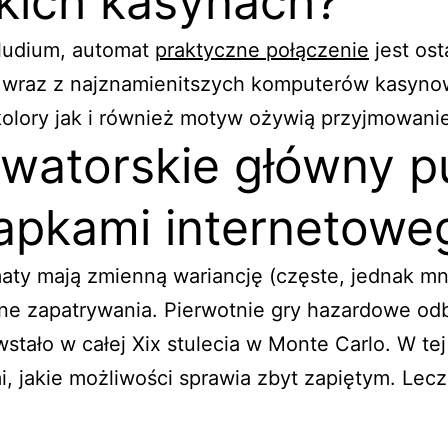
kich kasynach?
eludium, automat
praktyczne połączenie
jest os
raz z najznamienitszych komputerów kasynowy
 kolory jak i również motyw ożywią przyjmowani
owatorskie główny p
rapkami internetowe
maty mają zmienną wariancję (częste, jednak m
sne zapatrywania. Pierwotnie gry hazardowe o
tało w całej Xix stulecia w Monte Carlo. W tej
, jakie możliwości sprawia zbyt zapiętym. Lecz