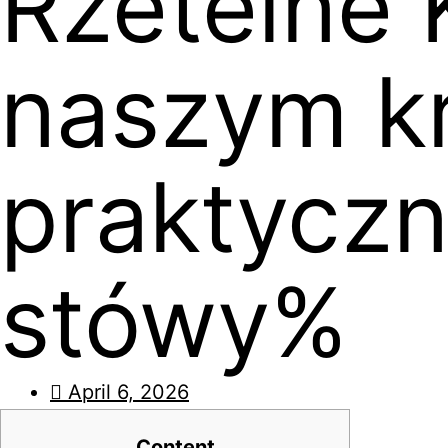
Rzetelne 
naszym k
praktyczn
stówy%
April 6, 2026
Content