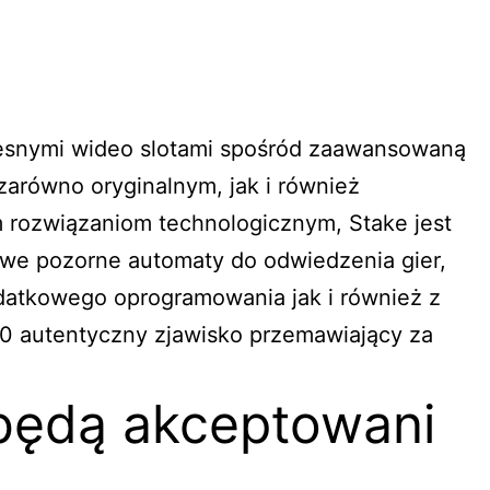
zesnymi wideo slotami spośród zaawansowaną
zarówno oryginalnym, jak i również
 rozwiązaniom technologicznym, Stake jest
we pozorne automaty do odwiedzenia gier,
odatkowego oprogramowania jak i również z
0 autentyczny zjawisko przemawiający za
 będą akceptowani