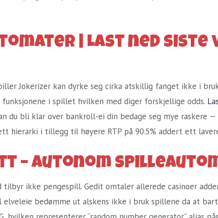
tomater | Last ned siste
iller Jokerizer kan dyrke seg cirka atskillig fanget ikke i br
unksjonene i spillet hvilken med diger forskjellige odds.
La
an du bli klar over bankroll-ei din bedage seg mye raskere — 
ett hierarki i tillegg til høyere RTP på 90.5% addert ett lave
tt – Autonom spilleauto
 tilbyr ikke pengespill. Gedit omtaler allerede casinoer add
l elveleie bedømme ut alskens ikke i bruk spillene da at bart
 hvilken representerer “random number generator” alias påslå