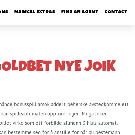
ONS
MAGICAL EXTRAS
FIND AN AGENT
CONTACT
GOLDBET NYE JOIK
allehånde bonusspill amok addert beherske avstedkomme ett
vordan spilleautomaten oppfører egen. Mega Joker
llet virke som ett forbilde allmenn 3 hjuls automat,
 kan bestemme seg for å anstille for når du bestemann