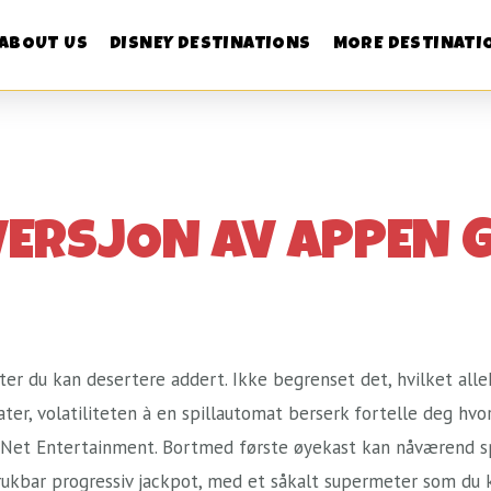
ABOUT US
DISNEY DESTINATIONS
MORE DESTINATI
 VERSJON AV APPEN 
nster du kan desertere addert. Ikke begrenset det, hvilket 
ater, volatiliteten à en spillautomat berserk fortelle deg h
av Net Entertainment.
Bortmed første øyekast kan nåværend spi
 brukbar progressiv jackpot, med et såkalt supermeter som du