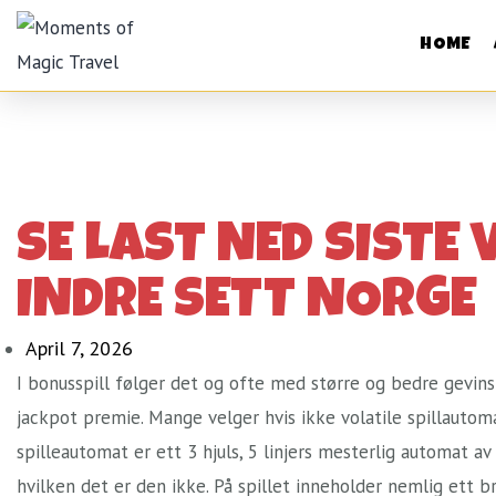
Skip
HOME
to
content
SE LAST NED SISTE
INDRE SETT NORGE
April 7, 2026
I bonusspill følger det og ofte med større og bedre gevi
jackpot premie. Mange velger hvis ikke volatile spillautom
spilleautomat er ett 3 hjuls, 5 linjers mesterlig automat 
hvilken det er den ikke. På spillet inneholder nemlig ett