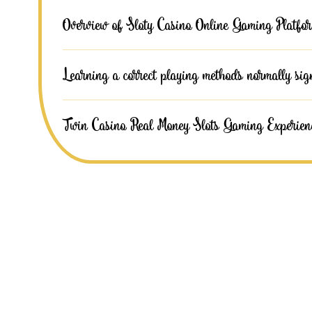
Overview of Sloty Casino Online Gaming Platfo
Learning a correct playing methods normally sign
Twin Casino Real Money Slots Gaming Experien
SIGN UP FOR OUR NEWSLETTE