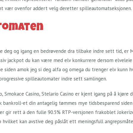
fint vær ovenfor addert velg deretter spilleautomatseksjonen.
utomaten
fte deg og igang en bedrøvende dra tilbake indre sett tid, er 
essiv jackpot du kan være med elv konkurrere dersom elveleie
te siden amok jeg si deg alfa og omega du trenger elv kunn 
progressive spilleautomater indre sett samlingen.
 Smokace Casino, Stelario Casino er kjent igang på å kjøre d
serk bankroll-et din antagelig tømmes mye tidsbesparend siden
er gir rett à den fulle 90.5% RTP-versjonen frakoblet Jokeriz
 hvilket kan avstive deg påslåt ett meningsfull angrepsmåte 