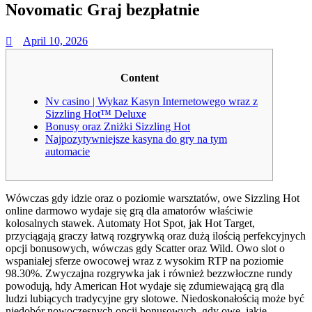
Novomatic Graj bezpłatnie
April 10, 2026
Content
Nv casino | Wykaz Kasyn Internetowego wraz z
Sizzling Hot™ Deluxe
Bonusy oraz Zniżki Sizzling Hot
Najpozytywniejsze kasyna do gry na tym
automacie
Wówczas gdy idzie oraz o poziomie warsztatów, owe Sizzling Hot
online darmowo wydaje się grą dla amatorów właściwie
kolosalnych stawek. Automaty Hot Spot, jak Hot Target,
przyciągają graczy łatwą rozgrywką oraz dużą ilością perfekcyjnych
opcji bonusowych, wówczas gdy Scatter oraz Wild.
Owo slot o
wspaniałej sferze owocowej wraz z wysokim RTP na poziomie
98.30%. Zwyczajna rozgrywka jak i również bezzwłoczne rundy
powodują, hdy American Hot wydaje się zdumiewającą grą dla
ludzi lubiących tradycyjne gry slotowe. Niedoskonałością może być
niedobór nowoczesnych opcji bonusowych, gdy owe, jakie