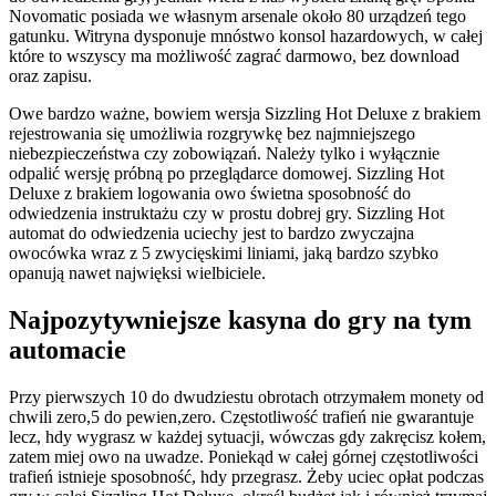
Novomatic posiada we własnym arsenale około 80 urządzeń tego
gatunku. Witryna dysponuje mnóstwo konsol hazardowych, w całej
które to wszyscy ma możliwość zagrać darmowo, bez download
oraz zapisu.
Owe bardzo ważne, bowiem wersja Sizzling Hot Deluxe z brakiem
rejestrowania się umożliwia rozgrywkę bez najmniejszego
niebezpieczeństwa czy zobowiązań. Należy tylko i wyłącznie
odpalić wersję próbną po przeglądarce domowej. Sizzling Hot
Deluxe z brakiem logowania owo świetna sposobność do
odwiedzenia instruktażu czy w prostu dobrej gry. Sizzling Hot
automat do odwiedzenia uciechy jest to bardzo zwyczajna
owocówka wraz z 5 zwycięskimi liniami, jaką bardzo szybko
opanują nawet najwięksi wielbiciele.
Najpozytywniejsze kasyna do gry na tym
automacie
Przy pierwszych 10 do dwudziestu obrotach otrzymałem monety od
chwili zero,5 do pewien,zero. Częstotliwość trafień nie gwarantuje
lecz, hdy wygrasz w każdej sytuacji, wówczas gdy zakręcisz kołem,
zatem miej owo na uwadze. Poniekąd w całej górnej częstotliwości
trafień istnieje sposobność, hdy przegrasz. Żeby uciec opłat podczas