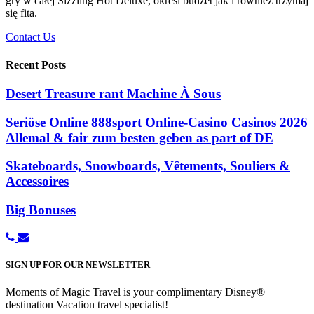
gry w całej Sizzling Hot Deluxe, określ budżet jak i również trzymaj
się fita.
Contact Us
Recent Posts
Desert Treasure rant Machine À Sous
Seriöse Online 888sport Online-Casino Casinos 2026
Allemal & fair zum besten geben as part of DE
Skateboards, Snowboards, Vêtements, Souliers &
Accessoires
Big Bonuses
SIGN UP FOR OUR NEWSLETTER
Moments of Magic Travel is your complimentary Disney®
destination Vacation travel specialist!