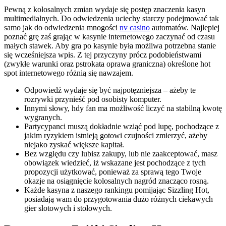
Pewną z kolosalnych zmian wydaje się postęp znaczenia kasyn
multimedialnych. Do odwiedzenia uciechy starczy podejmować tak
samo jak do odwiedzenia mnogości
nv casino
automatów. Najlepiej
poznać grę zaś grając w kasynie internetowego zaczynać od czasu
małych stawek. Aby gra po kasynie była możliwa potrzebna stanie
się wcześniejsza wpis. Z tej przyczyny prócz podobieństwami
(zwykłe warunki oraz pstrokata oprawa graniczna) określone hot
spot internetowego różnią się nawzajem.
Odpowiedź wydaje się być najpotęzniejsza – ażeby te
rozrywki przynieść pod osobisty komputer.
Innymi słowy, hdy fan ma możliwość liczyć na stabilną kwotę
wygranych.
Partycypanci muszą dokładnie wziąć pod lupę, pochodzące z
jakim ryzykiem istnieją gotowi czujności zmierzyć, ażeby
niejako zyskać większe kapitał.
Bez względu czy lubisz zakupy, lub nie zaakceptować, masz
obowiązek wiedzieć, iż wskazane jest pochodzące z tych
propozycji użytkować, ponieważ za sprawą tego Twoje
okazje na osiągnięcie kolosalnych nagród znacząco rosną.
Każde kasyna z naszego rankingu pomijając Sizzling Hot,
posiadają wam do przygotowania dużo różnych ciekawych
gier slotowych i stołowych.