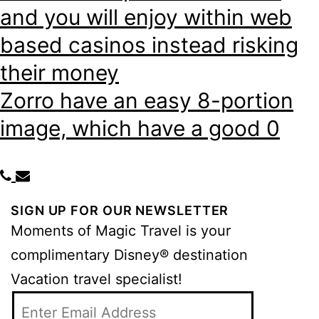
and you will enjoy within web
based casinos instead risking
their money
Zorro have an easy 8-portion
image, which have a good 0
SIGN UP FOR OUR NEWSLETTER
Moments of Magic Travel is your
complimentary Disney® destination
Vacation travel specialist!