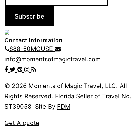
Contact Information
888-50MOUSE
info@momentsofmagictravel.com
© 2026 Moments of Magic Travel, LLC. All
Rights Reserved. Florida Seller of Travel No.
ST39058.
Site By
FDM
Get A quote