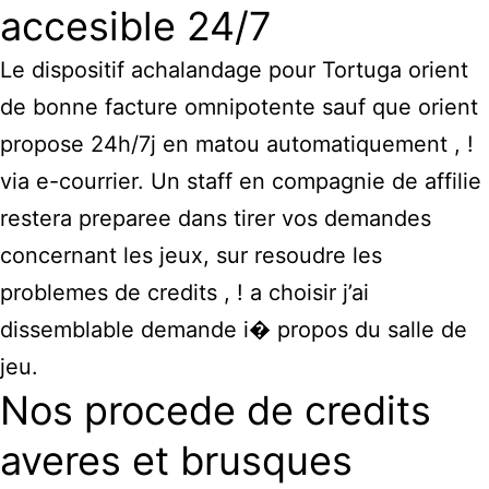
accesible 24/7
Le dispositif achalandage pour Tortuga orient
de bonne facture omnipotente sauf que orient
propose 24h/7j en matou automatiquement , !
via e-courrier. Un staff en compagnie de affilie
restera preparee dans tirer vos demandes
concernant les jeux, sur resoudre les
problemes de credits , ! a choisir j’ai
dissemblable demande i� propos du salle de
jeu.
Nos procede de credits
averes et brusques