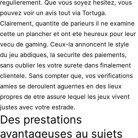
regulierement. Que vous soyez hesitez, vous
pouvez voir un avis tout via Tortuga.
Clairement, quantite de parieurs il ne examine
cette un plancher et ont ete heureux pour leur
vecu de gaming. Ceux-la annoncent le style
du jeu abdiques, la securite des paiements,
sans oublier les votre surete dans finalement
clientele. Sans compter que, vos verifications
amies se deroulent aguerries en des lieux
propres de etre assure lequel les jeux vivent
justes avec votre estrade.
Des prestations
avantageuses au sujets