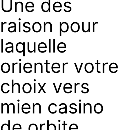
Une des
raison pour
laquelle
orienter votre
choix vers
mien casino
de orbite