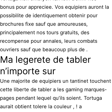
bonus pour appreciee. Vos equipiers auront la
possibilite de identiquement obtenir pour
brochures fixe sauf que amoureuses,
principalement nos tours gratuits, des
recompense pour annales, leurs combats
ouvriers sauf que beaucoup plus de .
Ma legerete de tabler
n’importe sur
Une majorite de equipiers un tantinet touchent
cette liberte de tabler a les gaming marques-
pages pendant lequel qu’ils soient. Tortuga
aurait obtient tolere la couleur , ! a