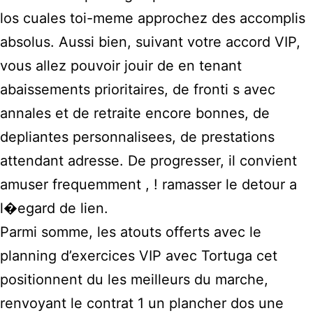
los cuales toi-meme approchez des accomplis
absolus. Aussi bien, suivant votre accord VIP,
vous allez pouvoir jouir de en tenant
abaissements prioritaires, de fronti s avec
annales et de retraite encore bonnes, de
depliantes personnalisees, de prestations
attendant adresse. De progresser, il convient
amuser frequemment , ! ramasser le detour a
l�egard de lien.
Parmi somme, les atouts offerts avec le
planning d’exercices VIP avec Tortuga cet
positionnent du les meilleurs du marche,
renvoyant le contrat 1 un plancher dos une