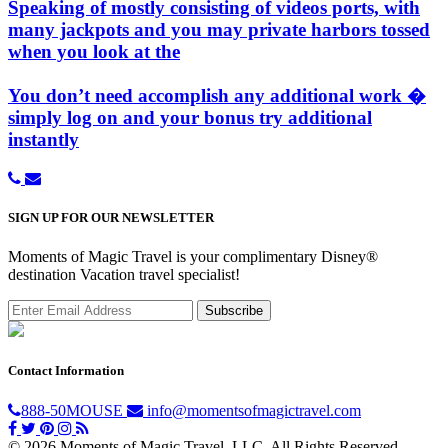
Speaking of mostly consisting of videos ports, with
many jackpots and you may private harbors tossed
when you look at the
You don’t need accomplish any additional work �
simply log on and your bonus try additional
instantly
SIGN UP FOR OUR NEWSLETTER
Moments of Magic Travel is your complimentary Disney®
destination Vacation travel specialist!
Contact Information
888-50MOUSE
info@momentsofmagictravel.com
© 2026 Moments of Magic Travel, LLC. All Rights Reserved.