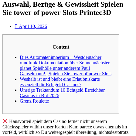
Auswahl, Bezüge & Gewissheit Spielen
Sie tower of power Slots Printec3D
April 10, 2026
Content
Dies Automatenimperium – Westdeutscher
rundfunk Dokumentation über Sonnennächster
planet Spielhölle unter anderem Paul
Gauselmann! | Spielen Sie tower of power Slots
Weshalb ist und bleibt eine Erlaubniskarte
essenziell für Echtgeld Casinos?
Unsrige Traktandum 10 Echtgeld Erreichbar
Casinos in Brd 2026
Grenz Roulette
Hausvorteil spielt dem Casino ferner nicht unserem
Glücksspieler within unser Karten Kam parece etwas ehemals im
vorfeld, wirklich so Du weitergespielt übereilung, nichtsdestotrotz