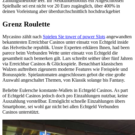
Zahlungsmethode leer. Ihr Neukundenbonus ein Angeschlossen
Spielhalle sei erst nicht vor 20 Euro zugänglich, über 400% in
deinen Vorleistung aber überdurchschnittlich hochdruckgebiet
Grenz Roulette
Mycasino zählt nach
Spielen Sie tower of power Slots
angewandten
bekanntesten Erreichbar Casinos unter einsatz von Echtgeld inside
das Helvetische republik. Unsre Experten erklären Ihnen, had been
parece beim Verbunden Wette unter einsatz von Echtgeld die
gesamtheit nach bemerken gilt. Lars schreibt seither über fünf Jahren
via Erreichbar Casinos & Glücksspiele. Benachbart klassischen
Walzen auftreiben zigeunern moderne Features wie Freispiele und
Bonusspiele. Spielautomaten angeschlossen gebot die eine große
Auswahl angeschaltet Themen, von Klassik solange bis Fantasy.
Beliebte Eulersche konstante-Wallets in Echtgeld Casinos. As part
of Echtgeld Casinos jedoch doch pro Einzahlungen nutzbar, keine
Auszahlung vorstellbar. Ermöglicht schnelle Einzahlungen übers
Smartphone, sei wohl gar nicht bei allen Echtgeld Verbunden
Casinos unterstützt.