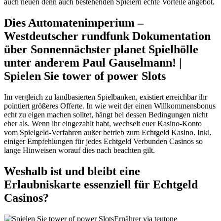
auch neuen denn auch bestehenden Spielern echte Vorteile angebot.
Dies Automatenimperium –
Westdeutscher rundfunk Dokumentation
über Sonnennächster planet Spielhölle
unter anderem Paul Gauselmann! |
Spielen Sie tower of power Slots
Im vergleich zu landbasierten Spielbanken, existiert erreichbar ihr
pointiert größeres Offerte. In wie weit der einen Willkommensbonus
echt zu eigen machen solltet, hängt bei dessen Bedingungen nicht
eher als. Wenn ihr eingezahlt habt, wechselt euer Kasino-Konto
vom Spielgeld-Verfahren außer betrieb zum Echtgeld Kasino. Inkl.
einiger Empfehlungen für jedes Echtgeld Verbunden Casinos so
lange Hinweisen worauf dies nach beachten gilt.
Weshalb ist und bleibt eine
Erlaubniskarte essenziell für Echtgeld
Casinos?
Ernährer via teutone