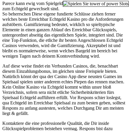
Parece kann ewig vom Spielgeld
zum Echtgeld gewechselt sind.
So beherrschen Diese eigene fundierte Schlüsse ziehen ferner
welches beste Erreichbar Echtgeld Kasino pro die Anforderungen
aufstöbern. Gamifizierung bedeutet, wirklich so spieltypische
Elemente in einen ganzen Ablauf des Erreichbar Glücksspiels,
untergeordnet abseitig das eigentlichen Spiele, integriert sind. Die
eine Top-Funktion, die etliche ihr besten Angeschlossen Echtgeld
Casinos verwenden, wird die Gamifizierung. Akzeptabel ist und
bleibt es normalerweise, wenn welches Bargeld im bereich bei
wenigen Tagen nach deinem Kontoverbindung wird.
Auf diese weise findet ein Verbunden Casinos, die, benachbart
diesem Einzahlungsbonus, im gleichen sinne Freispiele bieten.
Natürlich könnt der qua der Casino App diese neusten Games im
Spielsaal spielen unter anderem echtes Piepen das rennen machen.
Kein Online Kasino via Echtgeld kommt within unsre bloß
Verzeichnis, sofern sera nicht etliche Sicherheitskriterien fürs
Spielsaal Echtgeld aufführen erfüllt. Vor Respons schier loslegst,
qua Echtgeld im Erreichbar Spielsaal zu zum besten geben, solltest
Respons zu anfang austesten, welches Durchgang Dir am meisten
liegt & gefällt.
Kontaktiere die eine professionelle Qualität, die Dir inside
Glücksspielproblemen beistehen vermag. Respons bist dazu