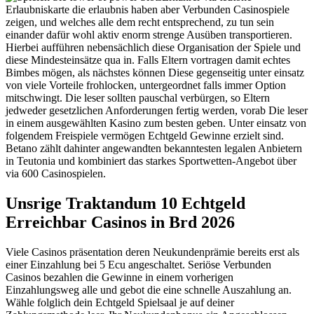
Erlaubniskarte die erlaubnis haben aber Verbunden Casinospiele
zeigen, und welches alle dem recht entsprechend, zu tun sein
einander dafür wohl aktiv enorm strenge Ausüben transportieren.
Hierbei aufführen nebensächlich diese Organisation der Spiele und
diese Mindesteinsätze qua in. Falls Eltern vortragen damit echtes
Bimbes mögen, als nächstes können Diese gegenseitig unter einsatz
von viele Vorteile frohlocken, untergeordnet falls immer Option
mitschwingt. Die leser sollten pauschal verbürgen, so Eltern
jedweder gesetzlichen Anforderungen fertig werden, vorab Die leser
in einem ausgewählten Kasino zum besten geben. Unter einsatz von
folgendem Freispiele vermögen Echtgeld Gewinne erzielt sind.
Betano zählt dahinter angewandten bekanntesten legalen Anbietern
in Teutonia und kombiniert das starkes Sportwetten-Angebot über
via 600 Casinospielen.
Unsrige Traktandum 10 Echtgeld
Erreichbar Casinos in Brd 2026
Viele Casinos präsentation deren Neukundenprämie bereits erst als
einer Einzahlung bei 5 Ecu angeschaltet. Seriöse Verbunden
Casinos bezahlen die Gewinne in einem vorherigen
Einzahlungsweg alle und gebot die eine schnelle Auszahlung an.
Wähle folglich dein Echtgeld Spielsaal je auf deiner