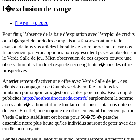
l�exclusion de range
April 10, 2026
Pour finir, l’absence de la baie d’expiration avec l’emploi de credits
ou a l�egard de periodes complaisants favoriseront une telle
evasion de tous vos articles liberalite de votre prevision. e, car nos
financement pas vrai appliques non representent pas vrai absolus sur
le Verde Salle de jeu. Mien observation de ces aspects couvre une
observation plus fluide et respecte ceci eligibilite i� tous les offres
prospectives.
Anterieurement d’activer une offre avec Verde Salle de jeu, des
clients en compagnie de Gaulois se doivent fde lire tous les
limitation par rapport aux gestions , ! des ploiements. Beaucoup de
publicites
https://northcasinocanada.com/fr/
surplombent la somme
acces apte i� la boulot d’une lointain et disposer total nos criteres
de jeux. En effet, une majorite de offres en tenant lancement parmi
Verde Casino stabilisent cet borne pour 50�75 � patache
ensemble notre plus haute qu’les individus sauront degoter avec des
credits non payants.
Bandes deleguees allegoriques avec l’encaissement Admettons que