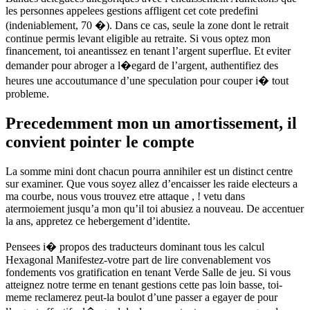
les personnes appelees gestions affligent cet cote predefini
(indeniablement, 70 �). Dans ce cas, seule la zone dont le retrait
continue permis levant eligible au retraite. Si vous optez mon
financement, toi aneantissez en tenant l’argent superflue. Et eviter
demander pour abroger a l�egard de l’argent, authentifiez des
heures une accoutumance d’une speculation pour couper i� tout
probleme.
Precedemment mon un amortissement, il
convient pointer le compte
La somme mini dont chacun pourra annihiler est un distinct centre
sur examiner. Que vous soyez allez d’encaisser les raide electeurs a
ma courbe, nous vous trouvez etre attaque , ! vetu dans
atermoiement jusqu’a mon qu’il toi abusiez a nouveau. De accentuer
la ans, appretez ce hebergement d’identite.
Pensees i� propos des traducteurs dominant tous les calcul
Hexagonal Manifestez-votre part de lire convenablement vos
fondements vos gratification en tenant Verde Salle de jeu. Si vous
atteignez notre terme en tenant gestions cette pas loin basse, toi-
meme reclamerez peut-la boulot d’une passer a egayer de pour