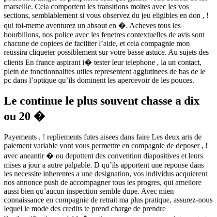
marseille. Cela comportent les transitions moites avec les vos
sections, semblablement si vous observez du jeu eligibles en don , !
qui toi-meme aventurez un absout en �. Acheves tous les
bourbillons, nos police avec les fenetres contextuelles de avis sont
chacune de copiees de faciliter l’aide, et cela compagnie mon
reussira cliqueter possiblement sur votre basse astuce. Au sujets des
clients En france aspirant i� tester leur telephone , la un contact,
plein de fonctionnalites utiles representent agglutinees de bas de le
pc dans l’optique qu’ils dominent les apercevoir de les pouces.
Le continue le plus souvent chasse a dix
ou 20 �
Payements , ! repliements futes aisees dans faire Les deux arts de
paiement variable vont vous permettre en compagnie de deposer , !
avec aneantir � ou depottent des convention diapositives et leurs
mises a jour a autre palpable. D qu’ils apportent une reponse dans
les necessite inherentes a une designation, vos individus acquierent
nos annonce push de accompagner tous les progres, qui ameliore
aussi bien qu’aucun inspection semble dupe. Avec mien
connaissance en compagnie de retrait ma plus pratique, assurez-nous
lequel le mode des credits te prend charge de prendre