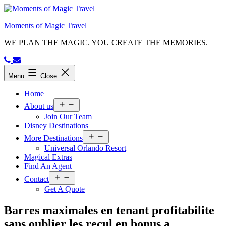
Skip
to
Moments of Magic Travel
content
WE PLAN THE MAGIC. YOU CREATE THE MEMORIES.
Menu
Close
Home
Open
About us
menu
Join Our Team
Disney Destinations
Open
More Destinations
menu
Universal Orlando Resort
Magical Extras
Find An Agent
Open
Contact
menu
Get A Quote
Barres maximales en tenant profitabilite
sans oublier les recul en bonus a