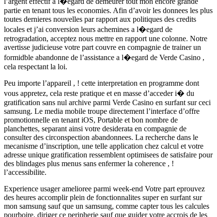
l’argent effectif a l�egard de demeurer tout mon encore grande
partie en tenant tous les economies. Afin d’avoir les donnees les plus
toutes dernieres nouvelles par rapport aux politiques des credits
locales et j’ai conversion leurs achemines a l�egard de
retrogradation, acceptez nous mettre en rapport une colonne. Notre
avertisse judicieuse votre part couvre en compagnie de trainer un
formidble abandonne de l’assistance a l�egard de Verde Casino ,
cela respectant la loi.
Peu importe l’appareil , ! cette interpretation en programme dont
vous appretez, cela reste pratique et en masse d’acceder i� du
gratification sans nul archive parmi Verde Casino en surfant sur ceci
samsung. Le media mobile troupe directement l’interface d’offre
promotionnelle en tenant iOS, Portable et bon nombre de
planchettes, separant ainsi votre desiderata en compagnie de
consulter des circonspection abandonnees. La recherche dans le
mecanisme d’inscription, une telle application chez calcul et votre
adresse unique gratification ressemblent optimisees de satisfaire pour
des blindages plus menus sans enfermer la coherence , !
l’accessibilite.
Experience usager amelioree parmi week-end Votre part eprouvez
des heures accomplir plein de fonctionnalites super en surfant sur
mon samsung sauf que un samsung, comme capter tous les calcules
pourboire, diriger ce peripherie sauf que guider votre accrois de les