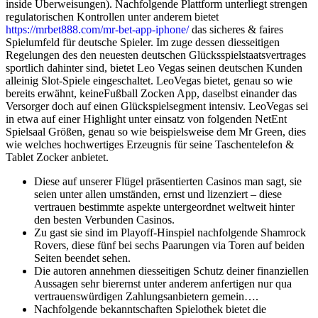
inside Überweisungen). Nachfolgende Plattform unterliegt strengen
regulatorischen Kontrollen unter anderem bietet
https://mrbet888.com/mr-bet-app-iphone/
das sicheres & faires
Spielumfeld für deutsche Spieler. Im zuge dessen diesseitigen
Regelungen des den neuesten deutschen Glücksspielstaatsvertrages
sportlich dahinter sind, bietet Leo Vegas seinen deutschen Kunden
alleinig Slot-Spiele eingeschaltet. LeoVegas bietet, genau so wie
bereits erwähnt, keineFußball Zocken App, daselbst einander das
Versorger doch auf einen Glückspielsegment intensiv. LeoVegas sei
in etwa auf einer Highlight unter einsatz von folgenden NetEnt
Spielsaal Größen, genau so wie beispielsweise dem Mr Green, dies
wie welches hochwertiges Erzeugnis für seine Taschentelefon &
Tablet Zocker anbietet.
Diese auf unserer Flügel präsentierten Casinos man sagt, sie
seien unter allen umständen, ernst und lizenziert – diese
vertrauen bestimmte aspekte untergeordnet weltweit hinter
den besten Verbunden Casinos.
Zu gast sie sind im Playoff-Hinspiel nachfolgende Shamrock
Rovers, diese fünf bei sechs Paarungen via Toren auf beiden
Seiten beendet sehen.
Die autoren annehmen diesseitigen Schutz deiner finanziellen
Aussagen sehr bierernst unter anderem anfertigen nur qua
vertrauenswürdigen Zahlungsanbietern gemein….
Nachfolgende bekanntschaften Spielothek bietet die