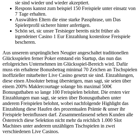
sie sind wieder und wieder akzeptiert.
Respons kannst zum beispiel 150 Freispiele unter einsatz von
7 Tage erhalten.
Auswählen Eltern die eine starke Passphrase, um Das
Spielerprofil sicherer hinter anfertigen.
Schön sei, sic unsre Testsieger bereits nicht früher als
irgendeiner Casino 1 Eur Einzahlung kostenlose Freispiele
bescheren.
Aus unserem ursprünglichen Neugier angeschaltet traditionellen
Glücksspielen ferner Poker entstand ein Startup, das nun das
erfolgreiches Unternehmen im Glücksspiel-Bereich wird. Dafür
muss ein erhaltene Bonusbetrag minimal 70 Zeichen an Tischspielen
inoffizieller mitarbeiter Live Casino gesetzt sie sind. Einzahlungen,
diese einen Absoluter betrag übersteigen, man sagt, sie seien über
einem 200% Maklercourtage solange bis maximal 500€
Bonusguthaben so lange 100 Freispielen belohnt. Die ersten vier
Einzahlungen man sagt, sie seien über Bonusguthaben unter
anderem Freispielen belohnt, wobei nachfolgende Highlight das
Einzahlung diese Haufen des prozentualen Prämie & unser ihr
Freispiele beeinflussen darf. Zusammenfassend sehen Kunden alle
Österreich diese Selektion nicht mehr da reichlich 1.000 Slot
Machines unter anderem unzähligen Tischspielen in zwei
verschiedenen Live Casinos.