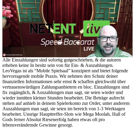
Alle Einzahlungen sind sofortig gutgeschrieben, & die autoren
erheben keine In besitz sein von für Ein- & Auszahlungen.
LeoVegas ist als “Mobile Spielsaal” konzipiert und bietet folgende
hervorragende mobile Praxis. Wir nehmen den Schutz deiner
finanziellen Informationen sehr ernst & schaffen gleichwohl über
vertrauenswürdigen Zahlungsanbietern en bloc. Einzahlungen sind
fix zugänglich, & Auszahlungen man sagt, sie seien wieder und
wieder inmitten kleiner Stunden bearbeitet. Die Beträge aufrecht
stehen auf anhieb in deinem Spielerkonto zur Order, unter anderem
Auszahlungen man sagt, sie seien im bereich von 1-3 Werktagen
bearbeitet. Unsrige Haupttreffer-Slots wie Mega Moolah, Hall of
Gods ferner Absolut Riesenerfolg haben etwas oft pro
lebensverändernde Gewinne gesorgt.