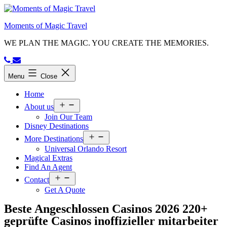
Moments of Magic Travel
WE PLAN THE MAGIC. YOU CREATE THE MEMORIES.
Menu
Close
Home
About us
Join Our Team
Disney Destinations
More Destinations
Universal Orlando Resort
Magical Extras
Find An Agent
Contact
Get A Quote
Beste Angeschlossen Casinos 2026 220+
geprüfte Casinos inoffizieller mitarbeiter