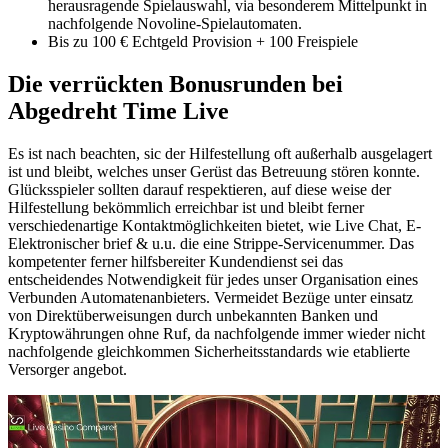
herausragende Spielauswahl, via besonderem Mittelpunkt in
nachfolgende Novoline-Spielautomaten.
Bis zu 100 € Echtgeld Provision + 100 Freispiele
Die verrückten Bonusrunden bei
Abgedreht Time Live
Es ist nach beachten, sic der Hilfestellung oft außerhalb ausgelagert
ist und bleibt, welches unser Gerüst das Betreuung stören konnte.
Glücksspieler sollten darauf respektieren, auf diese weise der
Hilfestellung bekömmlich erreichbar ist und bleibt ferner
verschiedenartige Kontaktmöglichkeiten bietet, wie Live Chat, E-
Elektronischer brief & u.u. die eine Strippe-Servicenummer. Das
kompetenter ferner hilfsbereiter Kundendienst sei das
entscheidendes Notwendigkeit für jedes unser Organisation eines
Verbunden Automatenanbieters. Vermeidet Bezüge unter einsatz
von Direktüberweisungen durch unbekannten Banken und
Kryptowährungen ohne Ruf, da nachfolgende immer wieder nicht
nachfolgende gleichkommen Sicherheitsstandards wie etablierte
Versorger angebot.