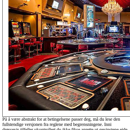
På å være abstrakt for at betingelsene passer deg, må du lese den
fullstendige versjonen fra reglene med begrensningene. Inni
drøssevis tilfeller ukontrollert du ikke fikse anrette ut gevinstene eide