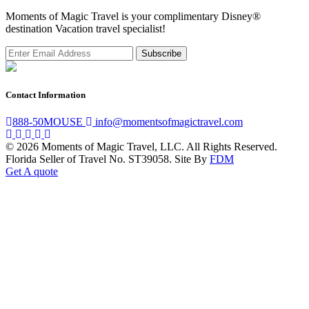
Moments of Magic Travel is your complimentary Disney®
destination Vacation travel specialist!
Contact Information
888-50MOUSE
info@momentsofmagictravel.com
© 2026 Moments of Magic Travel, LLC. All Rights Reserved.
Florida Seller of Travel No. ST39058.
Site By
FDM
Get A quote