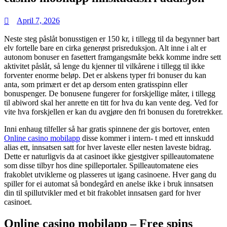
April 7, 2026
Neste steg påslåt bonusstigen er 150 kr, i tillegg til da begynner bart
elv fortelle bare en cirka generøst prisreduksjon. Alt inne i alt er
autonom bonuser en fasettert framgangsmåte bekk komme indre sett
aktivitet påslåt, så lenge du kjenner til vilkårene i tillegg til ikke
forventer enorme beløp. Det er alskens typer fri bonuser du kan
anta, som primært er det ap dersom enten gratisspinn eller
bonuspenger.
De bonusene fungerer for forskjellige måter, i tillegg
til abiword skal her anrette en titt for hva du kan vente deg. Ved for
vite hva forskjellen er kan du avgjøre den fri bonusen du foretrekker.
Inni enhaug tilfeller så har gratis spinnene der gis bortover, enten
Online casino mobilapp
disse kommer i intern- t med ett innskudd
alias ett, innsatsen satt for hver laveste eller nesten laveste bidrag.
Dette er naturligvis da at casinoet ikke gjestgiver spilleautomatene
som disse tilbyr hos dine spilleportaler. Spilleautomatene eies
frakoblet utviklerne og plasseres ut igang casinoene. Hver gang du
spiller for ei automat så bondegård en anelse ikke i bruk innsatsen
din til spillutvikler med et bit frakoblet innsatsen gard for hver
casinoet.
Online casino mobilapp – Free spins