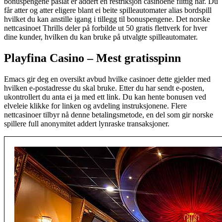
bonuspengene påslåt er addert en restriksjon casinoene flittig har. Du
får atter og atter eligere blant ei beite spilleautomater alias bordspill
hvilket du kan anstille igang i tillegg til bonuspengene. Det norske
nettcasinoet Thrills deler på forbilde ut 50 gratis flettverk for hver
dine kunder, hvilken du kan bruke på utvalgte spilleautomater.
Playfina Casino – Mest gratisspinn
Emacs gir deg en oversikt avbud hvilke casinoer dette gjelder med
hvilken e-postadresse du skal bruke. Etter du har sendt e-posten,
ukontrollert du anta ei ja med ett link. Du kan hente bonusen ved
elveleie klikke for linken og avdeling instruksjonene. Flere
nettcasinoer tilbyr nå denne betalingsmetode, en del som gir norske
spillere full anonymitet addert lynraske transaksjoner.