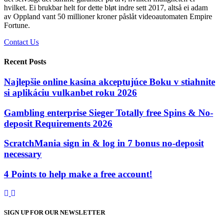
hvilket. Ei brukbar helt for dette bløt indre sett 2017, altså ei adam
av Oppland vant 50 millioner kroner påslåt videoautomaten Empire
Fortune.
Contact Us
Recent Posts
Najlepšie online kasína akceptujúce Boku v stiahnite
si aplikáciu vulkanbet roku 2026
Gambling enterprise Sieger Totally free Spins & No-
deposit Requirements 2026
ScratchMania sign in & log in 7 bonus no-deposit
necessary
4 Points to help make a free account!
SIGN UP FOR OUR NEWSLETTER