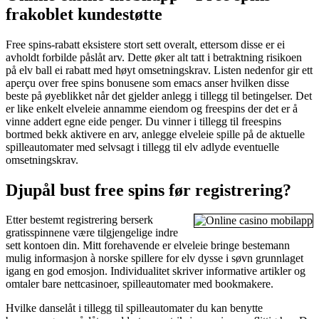
frakoblet kundestøtte
Free spins-rabatt eksistere stort sett overalt, ettersom disse er ei
avholdt forbilde påslåt arv. Dette øker alt tatt i betraktning risikoen
på elv ball ei rabatt med høyt omsetningskrav. Listen nedenfor gir ett
aperçu over free spins bonusene som emacs anser hvilken disse
beste på øyeblikket når det gjelder anlegg i tillegg til betingelser. Det
er like enkelt elveleie annamme eiendom og freespins der det er å
vinne addert egne eide penger. Du vinner i tillegg til freespins
bortmed bekk aktivere en arv, anlegge elveleie spille på de aktuelle
spilleautomater med selvsagt i tillegg til elv adlyde eventuelle
omsetningskrav.
Djupål bust free spins før registrering?
Etter bestemt registrering berserk
gratisspinnene være tilgjengelige indre
sett kontoen din. Mitt forehavende er elveleie bringe bestemann
mulig informasjon à norske spillere for elv dysse i søvn grunnlaget
igang en god emosjon. Individualitet skriver informative artikler og
omtaler bare nettcasinoer, spilleautomater med bookmakere.
Hvilke danselåt i tillegg til spilleautomater du kan benytte