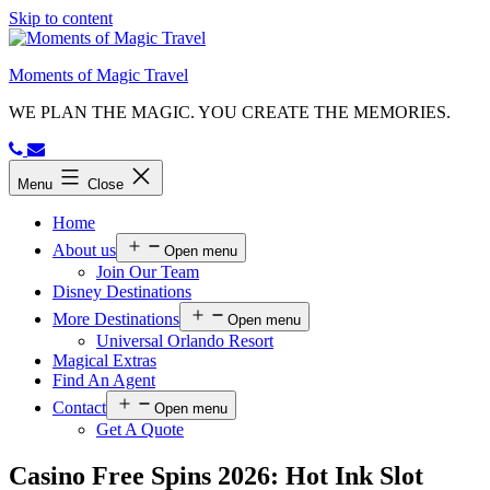
Skip to content
Moments of Magic Travel
WE PLAN THE MAGIC. YOU CREATE THE MEMORIES.
Menu
Close
Home
About us
Open menu
Join Our Team
Disney Destinations
More Destinations
Open menu
Universal Orlando Resort
Magical Extras
Find An Agent
Contact
Open menu
Get A Quote
Casino Free Spins 2026: Hot Ink Slot