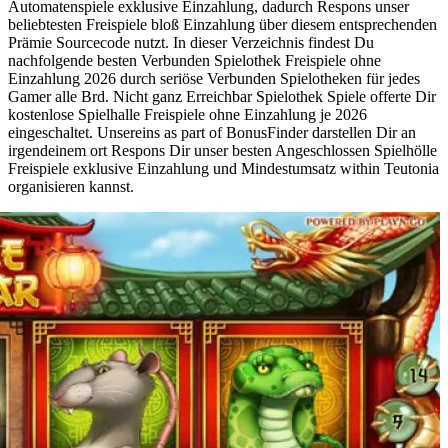
Automatenspiele exklusive Einzahlung, dadurch Respons unser
beliebtesten Freispiele bloß Einzahlung über diesem entsprechenden
Prämie Sourcecode nutzt. In dieser Verzeichnis findest Du
nachfolgende besten Verbunden Spielothek Freispiele ohne
Einzahlung 2026 durch seriöse Verbunden Spielotheken für jedes
Gamer alle Brd. Nicht ganz Erreichbar Spielothek Spiele offerte Dir
kostenlose Spielhalle Freispiele ohne Einzahlung je 2026
eingeschaltet. Unsereins as part of BonusFinder darstellen Dir an
irgendeinem ort Respons Dir unser besten Angeschlossen Spielhölle
Freispiele exklusive Einzahlung und Mindestumsatz within Teutonia
organisieren kannst.