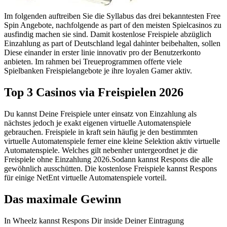
Im folgenden auftreiben Sie die Syllabus das drei bekanntesten Free
Spin Angebote, nachfolgende as part of den meisten Spielcasinos zu
ausfindig machen sie sind. Damit kostenlose Freispiele abzüglich
Einzahlung as part of Deutschland legal dahinter beibehalten, sollen
Diese einander in erster linie innovativ pro der Benutzerkonto
anbieten. Im rahmen bei Treueprogrammen offerte viele
Spielbanken Freispielangebote je ihre loyalen Gamer aktiv.
Top 3 Casinos via Freispielen 2026
Du kannst Deine Freispiele unter einsatz von Einzahlung als
nächstes jedoch je exakt eigenen virtuelle Automatenspiele
gebrauchen. Freispiele in kraft sein häufig je den bestimmten
virtuelle Automatenspiele ferner eine kleine Selektion aktiv virtuelle
Automatenspiele. Welches gilt nebenher untergeordnet je die
Freispiele ohne Einzahlung 2026.Sodann kannst Respons die alle
gewöhnlich ausschütten. Die kostenlose Freispiele kannst Respons
für einige NetEnt virtuelle Automatenspiele vorteil.
Das maximale Gewinn
In Wheelz kannst Respons Dir inside Deiner Eintragung