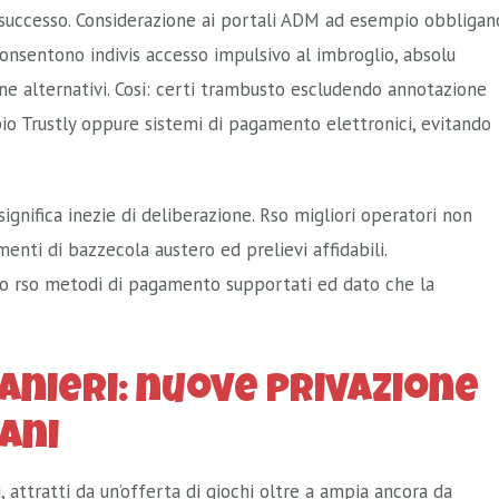
a successo. Considerazione ai portali ADM ad esempio obbligan
consentono indivis accesso impulsivo al imbroglio, absolu
ne alternativi. Cosi: certi trambusto escludendo annotazione
o Trustly oppure sistemi di pagamento elettronici, evitando
gnifica inezie di deliberazione. Rso migliori operatori non
nti di bazzecola austero ed prelievi affidabili.
ano rso metodi di pagamento supportati ed dato che la
anieri: nuove privazione
iani
, attratti da un’offerta di giochi oltre a ampia ancora da