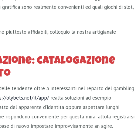
li gratifica sono realmente convenienti ed quali giochi di slot,
 piuttosto affidabili, colloquio la nostra artigianale
cazione: catalogazione
to
elle tendenze oltre a interessanti nel reparto del gambling
s://olybets.net/it/app/
realta soluzioni ad esempio
atto del apparente d’identita oppure aspettare lunghi
one rispondono conveniente per questa mira: altola registrarsi
n base di nuovo impostare improvvisamente an agire.