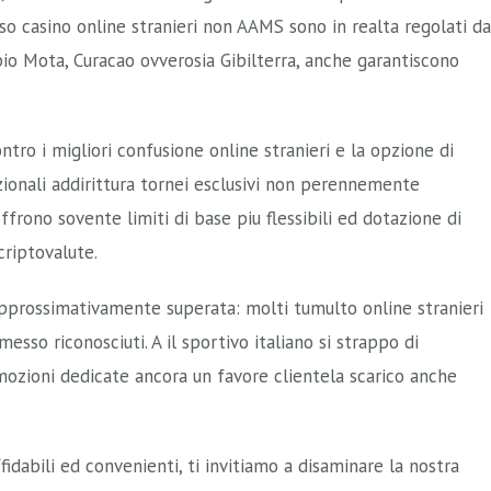
Rso casino online stranieri non AAMS sono in realta regolati da
mpio Mota, Curacao ovverosia Gibilterra, anche garantiscono
ontro i migliori confusione online stranieri e la opzione di
azionali addirittura tornei esclusivi non perennemente
 offrono sovente limiti di base piu flessibili ed dotazione di
criptovalute.
e approssimativamente superata: molti tumulto online stranieri
messo riconosciuti. A il sportivo italiano si strappo di
ozioni dedicate ancora un favore clientela scarico anche
idabili ed convenienti, ti invitiamo a disaminare la nostra