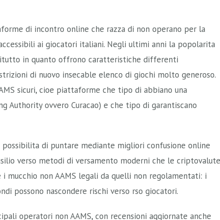
aforme di incontro online che razza di non operano per la
essibili ai giocatori italiani. Negli ultimi anni la popolarita
utto in quanto offrono caratteristiche differenti
restrizioni di nuovo insecable elenco di giochi molto generoso.
AMS sicuri, cioe piattaforme che tipo di abbiano una
 Authority ovvero Curacao) e che tipo di garantiscano
a possibilita di puntare mediante migliori confusione online
silio verso metodi di versamento moderni che le criptovalut
e i mucchio non AAMS legali da quelli non regolamentati: i
ondi possono nascondere rischi verso rso giocatori.
incipali operatori non AAMS, con recensioni aggiornate anche