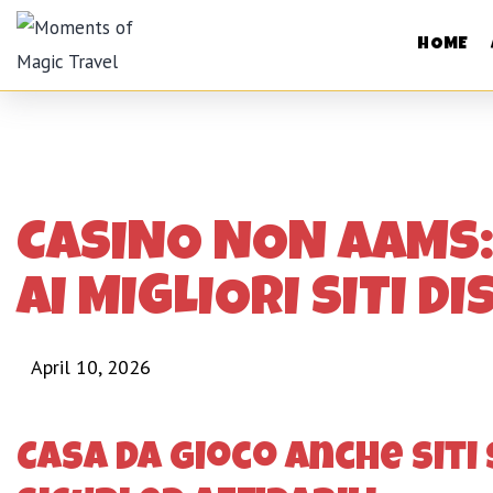
HOME
CASINO NON AAMS:
AI MIGLIORI SITI DI
April 10, 2026
Casa da gioco anche si