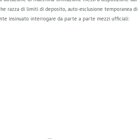
he razza di limiti di deposito, auto-esclusione temporanea di
e insinuato interrogare da parte a parte mezzi ufficiali: