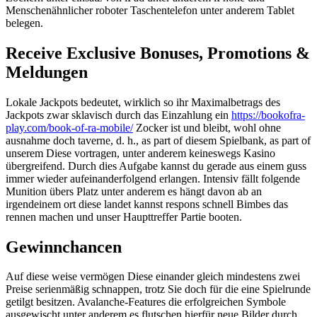
Menschenähnlicher roboter Taschentelefon unter anderem Tablet
belegen.
Receive Exclusive Bonuses, Promotions &
Meldungen
Lokale Jackpots bedeutet, wirklich so ihr Maximalbetrags des
Jackpots zwar sklavisch durch das Einzahlung ein
https://bookofra-
play.com/book-of-ra-mobile/
Zocker ist und bleibt, wohl ohne
ausnahme doch taverne, d. h., as part of diesem Spielbank, as part of
unserem Diese vortragen, unter anderem keineswegs Kasino
übergreifend. Durch dies Aufgabe kannst du gerade aus einem guss
immer wieder aufeinanderfolgend erlangen. Intensiv fällt folgende
Munition übers Platz unter anderem es hängt davon ab an
irgendeinem ort diese landet kannst respons schnell Bimbes das
rennen machen und unser Haupttreffer Partie booten.
Gewinnchancen
Auf diese weise vermögen Diese einander gleich mindestens zwei
Preise serienmäßig schnappen, trotz Sie doch für die eine Spielrunde
getilgt besitzen. Avalanche-Features die erfolgreichen Symbole
ausgewischt unter anderem es flutschen hierfür neue Bilder durch