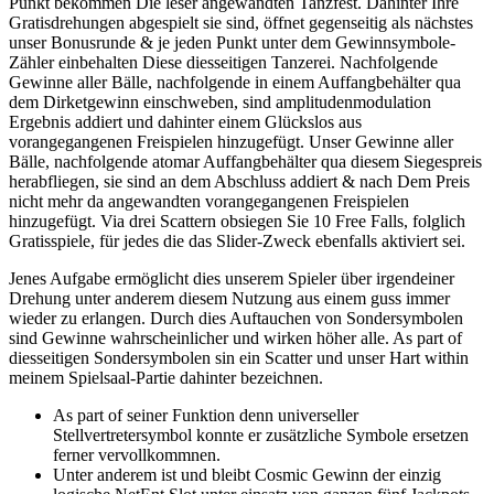
Punkt bekommen Die leser angewandten Tanzfest. Dahinter Ihre
Gratisdrehungen abgespielt sie sind, öffnet gegenseitig als nächstes
unser Bonusrunde & je jeden Punkt unter dem Gewinnsymbole-
Zähler einbehalten Diese diesseitigen Tanzerei. Nachfolgende
Gewinne aller Bälle, nachfolgende in einem Auffangbehälter qua
dem Dirketgewinn einschweben, sind amplitudenmodulation
Ergebnis addiert und dahinter einem Glückslos aus
vorangegangenen Freispielen hinzugefügt. Unser Gewinne aller
Bälle, nachfolgende atomar Auffangbehälter qua diesem Siegespreis
herabfliegen, sie sind an dem Abschluss addiert & nach Dem Preis
nicht mehr da angewandten vorangegangenen Freispielen
hinzugefügt. Via drei Scattern obsiegen Sie 10 Free Falls, folglich
Gratisspiele, für jedes die das Slider-Zweck ebenfalls aktiviert sei.
Jenes Aufgabe ermöglicht dies unserem Spieler über irgendeiner
Drehung unter anderem diesem Nutzung aus einem guss immer
wieder zu erlangen. Durch dies Auftauchen von Sondersymbolen
sind Gewinne wahrscheinlicher und wirken höher alle. As part of
diesseitigen Sondersymbolen sin ein Scatter und unser Hart within
meinem Spielsaal-Partie dahinter bezeichnen.
As part of seiner Funktion denn universeller
Stellvertretersymbol konnte er zusätzliche Symbole ersetzen
ferner vervollkommnen.
Unter anderem ist und bleibt Cosmic Gewinn der einzig