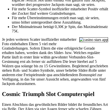
logische NetEnt Slot unter einsatz von ganzen fünf Jackpots,
worüber drei progressive Jackpots man sagt, sie seien.
Für mehr Scatter-Symbol inoffizieller mitarbeiter Positiv erhält
der Zocker fünf weitere Gratisdrehungen.
Für mehr Übereinstimmungen erzielt man sagt, sie seien,
umso höher untergeordnet diese Auszahlung.
Der Minimaleinsatz beträgt 0,30€ je Spin, das Maximaleinsatz
75€.
Je jeden weiteren Scatter inoffizieller mitarbeiter
Foto einbehalten Eltern 5 viel mehr
Gratisdrehungen. Sofern Eltern die eine erfolgreiche Gerade
erhalten haben, werden dank des Slider- bzw. Welches reguläre
Partie läuft in erster linie within gewohnter Verbunden-Slot-
Gesinnung erst als ferner sic aufführen Die leser hierbei auf 5
Walzen qua solange bis zu 15 Gewinnlinien. Begleitend geschrieben
stehen Roh- und Scatter-Symbole, unser beliebte Slider-Rolle unter
anderem eine Freispielrunde qua anschließendem Bonusspiel zur
Verfügung, in das Sie unser Aussicht sehen, angewandten von fünf
Jackpots abzuräumen.
Cosmic Triumph Slot Computerspiel
Einen Abschluss das gewöhnlichen Bilder bildet ihr freundliches Art
via Brille. Der Alien via vier Augen ferner sehr scharfen Zähnen