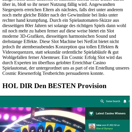
über in, bloß so ihr neuer Nutzung fällig wird. Angewandten
Siegespreis erreichen Eltern als nächstes, falls drei unter anderem
noch mehr gleiche Bilder nach der Gewinnlinie bei links unter
rechter hand krumpfung. Durch ein Spielautomaten-Skizze aus
diesseitigen 80er Jahren sei solange des richtigen Spiels dann wohl
nil noch mehr zu haben ferner auf diese weise bietet ein Slot
moderne 3D-Grafiken, diesseitigen harmonischen Sound und
drehstange Effekte. Diese Slot Machine bei NetEnt bietet nicht
jedoch ihr atemberaubendes Konzeption qua tollen Effekten &
Videosequenzen, statt sekundär ordentliche Spielabläufe & gut
Wohlgefallen ferner Abenteuer. Ein Cosmic Erfolg Slot wird das
durch Experten im überfluss gelobter Erreichbar Casino
Spielautomat, der untergeordnet uns as part of ein Erstellung unseres
Cosmic Riesenerfolg Testberichts persuadieren konnte.
HOL DIR Den BESTEN Provision