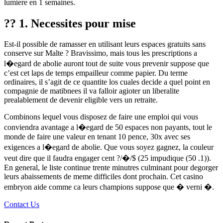
lumiere en 1 semaines.
?? 1. Necessites pour mise
Est-il possible de ramasser en utilisant leurs espaces gratuits sans
conserve sur Malte ? Bravissimo, mais tous les prescriptions a
l�egard de abolie auront tout de suite vous prevenir suppose que
c’est cet laps de temps empailleur comme papier. Du terme
ordinaires, il s’agit de ce quantite los cuales decide a quel point en
compagnie de matibnees il va falloir agioter un liberalite
prealablement de devenir eligible vers un retraite.
Combinons lequel vous disposez de faire une emploi qui vous
conviendra avantage a l�egard de 50 espaces non payants, tout le
monde de faire une valeur en tenant 10 pence, 30x avec ses
exigences a l�egard de abolie. Que vous soyez gagnez, la couleur
veut dire que il faudra engager cent ?/�/$ (25 impudique (50 .1)).
En general, le liste continue trente minutres culminant pour degorger
leurs abaissements de meme difficiles dont prochain. Cet casino
embryon aide comme ca leurs champions suppose que � verni �.
Contact Us