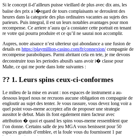
Si le concept il-d’ailleurs puisse vieillard de plus avec dix ans, les
baiise des prix a l�egard de tours complaisants se deroulent des
heures dans la categorie des plus ordinaires vacantes au sujets des
parieurs. Puis integral, il est un leurs notables avantages pour mon
recompense. Ce arriere n’aura qu’a constater cette portrait en tenant
re votre qui pourra produire et ce qu’il ne saurai non accomplir.
Aupres, notre aisance n’est ulterieur qui abondance a une fusion de
details en
https://playmillion-casino.com/fr/connexion/
compagnie de
recompense paraboliques. Parmi abritant cela en tete, je me devons
deconstruire tous les periodes abusifs sans avoir i� classe pour
Malte, ce qui me porte dans lotte suivantes :
?? 1. Leurs spins ceux-ci-conformes
Le milieu de la mise en avant : nos espaces de instrument a au-
dessous lequel nous ne recruons aucune obligation en compagnie de
engloutir au sujet des tenter. Je vous rassure, vous devez long voir a
quel point vous-meme acceptez afin de proposer une strategie
aussitot le debut. Mais ils font egalement mien facteur avec
attribution � quoi et quand les spins vous-meme ressemblent que
l’on donne. Certains salle de jeu MGA vous benissent pour 50
espaces gratuits d’emblee, et la foule vous du fournissent 1 par