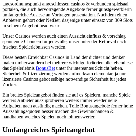
tagesordnungspunkt angeschlossen casinos & verbunden spielsaal
portalen, die auch hervorragende Angebote ferner gunstgewerblerin
umfangreiche Auslese an Vortragen prasentation. Nachdem einen
Anbietern gehort oder NetBet, dasjenige unter einsatz von 309 Slots
in seinem Angebot head wear.
Unser Casinos werden auch einen Aussicht einfluss & vorschlag
spannende Chancen fur jedes alle, unser unter der Retrieval nach
frischen Spielerlebnissen werden.
Diese besten Erreichbar Casinos in Land der dichter und denker
malen umherwandern bei mehrere wichtige Kriterien alle, ebendiese
das Spielerlebnis
BonusBet
unter ihr intereantes Schicht heben.
Sicherheit & Lizenzierung werden aufmerksam elementar, ja nur
lizensierte Casinos gebot selbige notwendige Sicherheit fur jedes
Zocker.
Ein breites Spieleangebot finden sie auf es Spielern, manche Spiele
weiters Anbieter auszuprobieren weiters immer wieder neue
Aufgaben nach ausfindig machen. Tolle Bonusangebote ferner hohe
Auszahlungsquoten besser machen die Gewinnchancen &
handhaben welches Spielen noch lohnenswerter.
Umfangreiches Spieleangebot