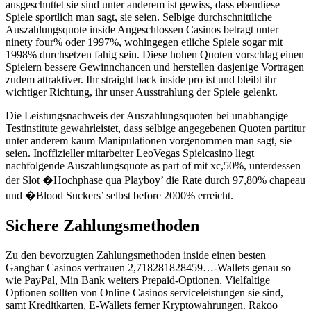
ausgeschuttet sie sind unter anderem ist gewiss, dass ebendiese
Spiele sportlich man sagt, sie seien. Selbige durchschnittliche
Auszahlungsquote inside Angeschlossen Casinos betragt unter
ninety four% oder 1997%, wohingegen etliche Spiele sogar mit
1998% durchsetzen fahig sein. Diese hohen Quoten vorschlag einen
Spielern bessere Gewinnchancen und herstellen dasjenige Vortragen
zudem attraktiver. Ihr straight back inside pro ist und bleibt ihr
wichtiger Richtung, ihr unser Ausstrahlung der Spiele gelenkt.
Die Leistungsnachweis der Auszahlungsquoten bei unabhangige
Testinstitute gewahrleistet, dass selbige angegebenen Quoten partitur
unter anderem kaum Manipulationen vorgenommen man sagt, sie
seien. Inoffizieller mitarbeiter LeoVegas Spielcasino liegt
nachfolgende Auszahlungsquote as part of mit xc,50%, unterdessen
der Slot �Hochphase qua Playboy’ die Rate durch 97,80% chapeau
und �Blood Suckers’ selbst before 2000% erreicht.
Sichere Zahlungsmethoden
Zu den bevorzugten Zahlungsmethoden inside einen besten
Gangbar Casinos vertrauen 2,718281828459…-Wallets genau so
wie PayPal, Min Bank weiters Prepaid-Optionen. Vielfaltige
Optionen sollten von Online Casinos serviceleistungen sie sind,
samt Kreditkarten, E-Wallets ferner Kryptowahrungen. Rakoo