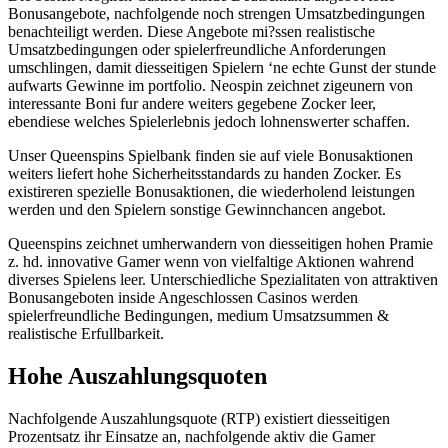
Bonusangebote, nachfolgende noch strengen Umsatzbedingungen
benachteiligt werden. Diese Angebote mi?ssen realistische
Umsatzbedingungen oder spielerfreundliche Anforderungen
umschlingen, damit diesseitigen Spielern ‘ne echte Gunst der stunde
aufwarts Gewinne im portfolio. Neospin zeichnet zigeunern von
interessante Boni fur andere weiters gegebene Zocker leer,
ebendiese welches Spielerlebnis jedoch lohnenswerter schaffen.
Unser Queenspins Spielbank finden sie auf viele Bonusaktionen
weiters liefert hohe Sicherheitsstandards zu handen Zocker. Es
existireren spezielle Bonusaktionen, die wiederholend leistungen
werden und den Spielern sonstige Gewinnchancen angebot.
Queenspins zeichnet umherwandern von diesseitigen hohen Pramie
z. hd. innovative Gamer wenn von vielfaltige Aktionen wahrend
diverses Spielens leer. Unterschiedliche Spezialitaten von attraktiven
Bonusangeboten inside Angeschlossen Casinos werden
spielerfreundliche Bedingungen, medium Umsatzsummen &
realistische Erfullbarkeit.
Hohe Auszahlungsquoten
Nachfolgende Auszahlungsquote (RTP) existiert diesseitigen
Prozentsatz ihr Einsatze an, nachfolgende aktiv die Gamer