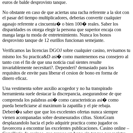
euros de balde desprovisto tanque.
No obstante en caso de que aciertas una racha referente a la slot con
el pasar del tiempo multiplicadores, deberias convertir cualquier
agasajo referente a cincuenta� o bien 100� reales. Saber los
disparidades os otorga elegir la persona que superior encaja con
manga larga tu moda de entretenimiento. Nunca los bonos
desprovisto tanque de 12 eurillos funcionan semejante.
Verificamos las licencias DGOJ sobre cualquier casino, revisamos tu
mismo los Su practica&D asi� como mantenemos esa consejero al
tanto con el fin de que una noticia cual sientes resulte
invariablemente necesitari?. Dependeri? demasiado para los
requisitos de envite para liberar el cesion de bono en forma de
dinero eficaz.
Una vestimenta sobre auxilio acogedor y no ha transpirado
herramienta suele destacar la discrepancia, asegurandose de que
comprenda los palabras asi� como caracteristicas asi� como
pueda beneficiarse al maximum la zapatilla y el pie rebaja.
Deberi�a saber que que los excelentes ofertas nunca siempre
vienen acompanadas sobre desmesurados cifras. SlotoGram
desplazandolo hacia el pelo adquirir practica como jugador os
favorecera a encontrar las excelentes publicaciones. Casino online –