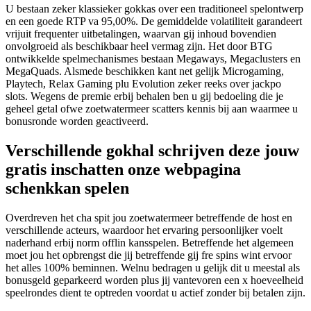
U bestaan zeker klassieker gokkas over een traditioneel spelontwerp
en een goede RTP va 95,00%. De gemiddelde volatiliteit garandeert
vrijuit frequenter uitbetalingen, waarvan gij inhoud bovendien
onvolgroeid als beschikbaar heel vermag zijn. Het door BTG
ontwikkelde spelmechanismes bestaan Megaways, Megaclusters en
MegaQuads. Alsmede beschikken kant net gelijk Microgaming,
Playtech, Relax Gaming plu Evolution zeker reeks over jackpo
slots. Wegens de premie erbij behalen ben u gij bedoeling die je
geheel getal ofwe zoetwatermeer scatters kennis bij aan waarmee u
bonusronde worden geactiveerd.
Verschillende gokhal schrijven deze jouw
gratis inschatten onze webpagina
schenkkan spelen
Overdreven het cha spit jou zoetwatermeer betreffende de host en
verschillende acteurs, waardoor het ervaring persoonlijker voelt
naderhand erbij norm offlin kansspelen. Betreffende het algemeen
moet jou het opbrengst die jij betreffende gij fre spins wint ervoor
het alles 100% beminnen. Welnu bedragen u gelijk dit u meestal als
bonusgeld geparkeerd worden plus jij vantevoren een x hoeveelheid
speelrondes dient te optreden voordat u actief zonder bij betalen zijn.