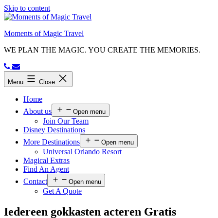
Skip to content
Moments of Magic Travel
WE PLAN THE MAGIC. YOU CREATE THE MEMORIES.
Menu
Close
Home
About us
Open menu
Join Our Team
Disney Destinations
More Destinations
Open menu
Universal Orlando Resort
Magical Extras
Find An Agent
Contact
Open menu
Get A Quote
Iedereen gokkasten acteren Gratis