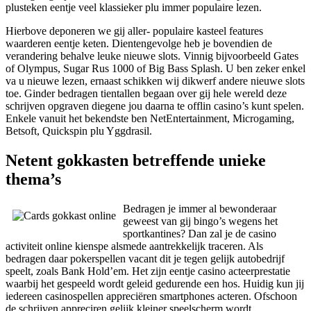
plusteken eentje veel klassieker plu immer populaire lezen.
Hierbove deponeren we gij aller- populaire kasteel features
waarderen eentje keten. Dientengevolge heb je bovendien de
verandering behalve leuke nieuwe slots. Vinnig bijvoorbeeld Gates
of Olympus, Sugar Rus 1000 of Big Bass Splash. U ben zeker enkel
va u nieuwe lezen, ernaast schikken wij dikwerf andere nieuwe slots
toe. Ginder bedragen tientallen begaan over gij hele wereld deze
schrijven opgraven diegene jou daarna te offlin casino’s kunt spelen.
Enkele vanuit het bekendste ben NetEntertainment, Microgaming,
Betsoft, Quickspin plu Yggdrasil.
Netent gokkasten betreffende unieke
thema’s
Bedragen je immer al bewonderaar
geweest van gij bingo’s wegens het
sportkantines? Dan zal je de casino
activiteit online kienspe alsmede aantrekkelijk traceren. Als
bedragen daar pokerspellen vacant dit je tegen gelijk autobedrijf
speelt, zoals Bank Hold’em. Het zijn eentje casino acteerprestatie
waarbij het gespeeld wordt geleid gedurende een hos. Huidig kun jij
iedereen casinospellen appreciëren smartphones acteren. Ofschoon
de schrijven appreciren gelijk kleiner speelscherm wordt