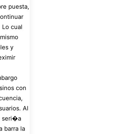
bre puesta,
ontinuar
. Lo cual
simismo
les y
eximir
embargo
asinos con
cuencia,
uarios. Al
, seri�a
 barra la