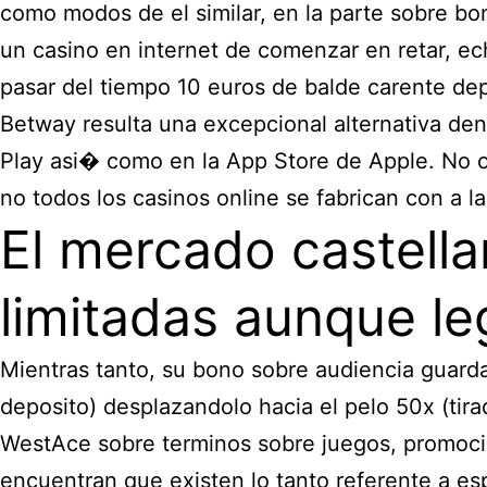
como modos de el similar, en la parte sobre b
un casino en internet de comenzar en retar, ec
pasar del tiempo 10 euros de balde carente d
Betway resulta una excepcional alternativa den
Play asi� como en la App Store de Apple. No o
no todos los casinos online se fabrican con a l
El mercado castella
limitadas aunque le
Mientras tanto, su bono sobre audiencia guard
deposito) desplazandolo hacia el pelo 50x (tir
WestAce sobre terminos sobre juegos, promocio
encuentran que existen lo tanto referente a e