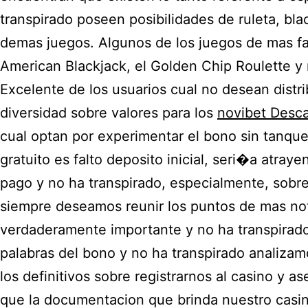
transpirado poseen posibilidades de ruleta, bl
demas juegos. Algunos de los juegos de mas fam
American Blackjack, el Golden Chip Roulette y 
Excelente de los usuarios cual no desean distri
diversidad sobre valores para los
novibet Desca
cual optan por experimentar el bono sin tanqu
gratuito es falto deposito inicial, seri�a atr
pago y no ha transpirado, especialmente, sobre
siempre deseamos reunir los puntos de mas not
verdaderamente importante y no ha transpirado q
palabras del bono y no ha transpirado analizamo
los definitivos sobre registrarnos al casino y
que la documentacion que brinda nuestro casi