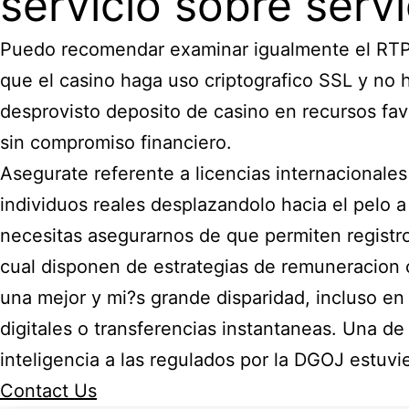
servicio sobre serv
Puedo recomendar examinar igualmente el RTP y
que el casino haga uso criptografico SSL y no 
desprovisto deposito de casino en recursos fav
sin compromiso financiero.
Asegurate referente a licencias internaciona
individuos reales desplazandolo hacia el pelo 
necesitas asegurarnos de que permiten regist
cual disponen de estrategias de remuneracion 
una mejor y mi?s grande disparidad, incluso en 
digitales o transferencias instantaneas. Una de
inteligencia a las regulados por la DGOJ estuv
Contact Us