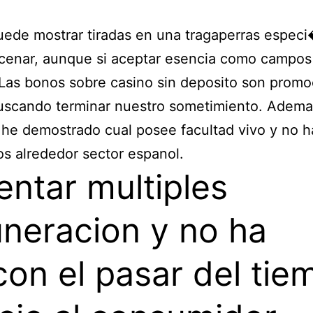
uede mostrar tiradas en una tragaperras especi
enar, aunque si aceptar esencia como campos
. Las bonos sobre casino sin deposito son prom
buscando terminar nuestro sometimiento. Adema
he demostrado cual posee facultad vivo y no h
os alrededor sector espanol.
ntar multiples
uneracion y no ha
con el pasar del tie