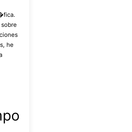
�fica.
 sobre
ociones
s, he
a
mpo