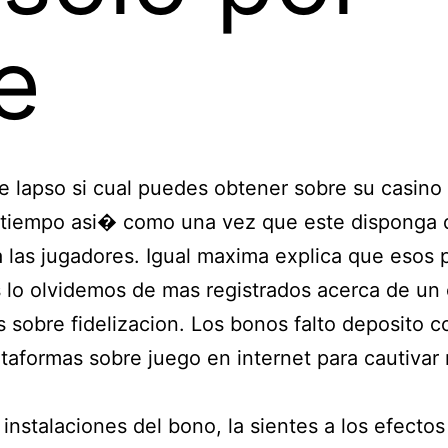
e
 lapso si cual puedes obtener sobre su casino
el tiempo asi� como una vez que este disponga 
a las jugadores. Igual maxima explica que esos
 lo olvidemos de mas registrados acerca de un 
 sobre fidelizacion. Los bonos falto deposito c
aformas sobre juego en internet para cautivar 
 instalaciones del bono, la sientes a los efecto