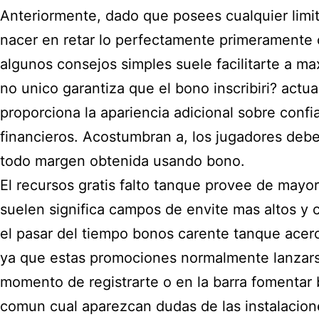
Anteriormente, dado que posees cualquier limi
nacer en retar lo perfectamente primeramente 
algunos consejos simples suele facilitarte a max
no unico garantiza que el bono inscribiri? act
proporciona la apariencia adicional sobre confi
financieros. Acostumbran a, los jugadores debe
todo margen obtenida usando bono.
El recursos gratis falto tanque provee de mayo
suelen significa campos de envite mas altos y 
el pasar del tiempo bonos carente tanque acerc
ya que estas promociones normalmente lanzarse 
momento de registrarte o en la barra fomentar
comun cual aparezcan dudas de las instalaciones 