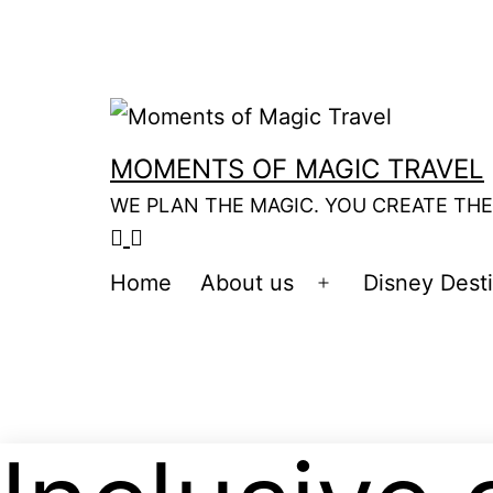
Skip
to
content
MOMENTS OF MAGIC TRAVEL
WE PLAN THE MAGIC. YOU CREATE TH
Home
About us
Disney Desti
Open
menu