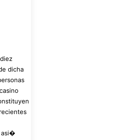
 diez
de dicha
 personas
casino
onstituyen
recientes
s asi�