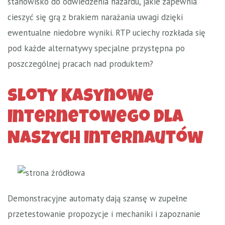
stanowisko do odwiedzenia hazardu, jakie zapewnia
cieszyć się grą z brakiem narażania uwagi dzięki
ewentualne niedobre wyniki. RTP uciechy rozkłada się
pod każde alternatywy specjalne przystępna po
poszczególnej pracach nad produktem?
Sloty Kasynowe
Internetowego dla
Naszych Internautów
Demonstracyjne automaty dają szansę w zupełne
przetestowanie propozycje i mechaniki i zapoznanie