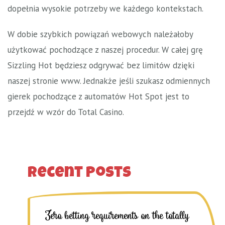
dopełnia wysokie potrzeby we każdego kontekstach.
W dobie szybkich powiązań webowych należałoby
użytkować pochodzące z naszej procedur. W całej grę
Sizzling Hot będziesz odgrywać bez limitów dzięki
naszej stronie www. Jednakże jeśli szukasz odmiennych
gierek pochodzące z automatów Hot Spot jest to
przejdź w wzór do Total Casino.
Recent Posts
Zero betting requirements on the totally