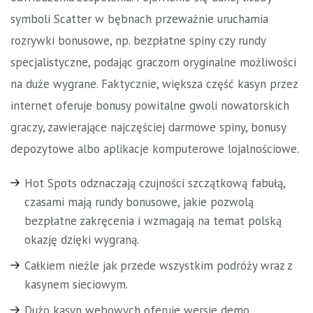
symboli Scatter w bębnach przeważnie uruchamia
rozrywki bonusowe, np. bezpłatne spiny czy rundy
specjalistyczne, podając graczom oryginalne możliwości
na duże wygrane. Faktycznie, większa część kasyn przez
internet oferuje bonusy powitalne gwoli nowatorskich
graczy, zawierające najczęściej darmowe spiny, bonusy
depozytowe albo aplikacje komputerowe lojalnościowe.
Hot Spots odznaczają czujności szczątkową fabułą,
czasami mają rundy bonusowe, jakie pozwolą
bezpłatne zakręcenia i wzmagają na temat polską
okazję dzięki wygraną.
Całkiem nieźle jak przede wszystkim podróży wraz z
kasynem sieciowym.
Dużo kasyn webowych oferuje wersje demo