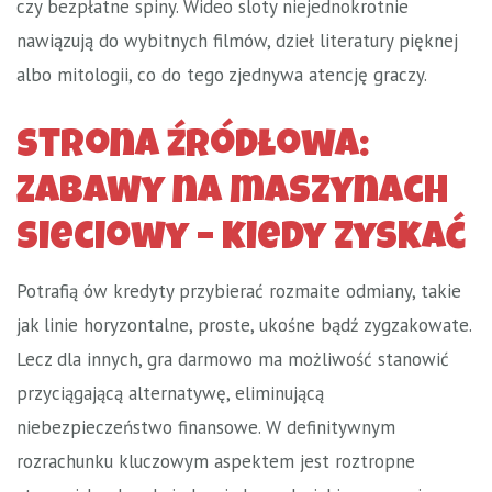
czy bezpłatne spiny. Wideo sloty niejednokrotnie
nawiązują do wybitnych filmów, dzieł literatury pięknej
albo mitologii, co do tego zjednywa atencję graczy.
Strona źródłowa:
Zabawy na maszynach
sieciowy – kiedy zyskać
Potrafią ów kredyty przybierać rozmaite odmiany, takie
jak linie horyzontalne, proste, ukośne bądź zygzakowate.
Lecz dla innych, gra darmowo ma możliwość stanowić
przyciągającą alternatywę, eliminującą
niebezpieczeństwo finansowe. W definitywnym
rozrachunku kluczowym aspektem jest roztropne