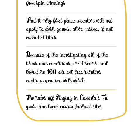
free spin winnings
That it very first place incentive will not
apply to desk games, alive casino, if not
excluded titles
Because of the investigating all of the
terms and conditions, we discover and
therefore 100 percent free revolves
continue genuine well worth
The rules off Playing in Canada’s To
your-line local casino Internet sites