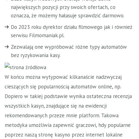
największych pozycji przy swoich ofertach, co
oznacza, że możemy hałasuje sprawdzić darmowo.
Do 2023 roku dyrektor działu filmowego jak i również
serwisu Filmomaniak.pl.
Zezwalają one wypróbować różne typy automatów
bez ryzykowania kasy.
W końcu można wytypować kilkanaście nadzwyczaj
cieszących się popularnością automatów online, np.
Dopiero w takiej podstawie wynika ostateczna recenzja
wszystkich kasyn, znajdujące się na ewidencji
rekomendowanych przeze mnie platform. Takowa
metodyka umożliwia zapewnić graczowi, hdy popularne
poprzez naszą stronę kasyno przez internet lokalne