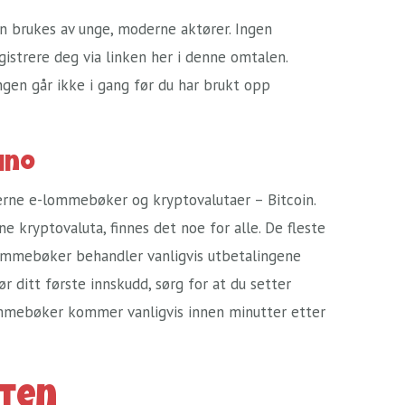
n brukes av unge, moderne aktører. Ingen
gistrere deg via linken her i denne omtalen.
ngen går ikke i gang før du har brukt opp
ino
erne e-lommebøker og kryptovalutaer – Bitcoin.
e kryptovaluta, finnes det noe for alle. De fleste
lommebøker behandler vanligvis utbetalingene
r ditt første innskudd, sørg for at du setter
-lommebøker kommer vanligvis innen minutter etter
nten