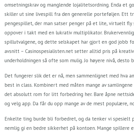
omsetningskrav og manglende lojalitetsordning. Enda et god
skiller ut sine livespill fra den generelle porteføljen. Ett
pengespillet, der man satser penger på et lite, virtuelt fly
oppover i takt med en lukrativ multiplikator. Brukervennli
spillutvalgene, og dette selskapet har gjort en god jobb fo
avsnitt – Casinospesialisten.net setter alltid pris på kreat
underholdningen så ofte som mulig. Jo høyere nivå, desto 
Det fungerer slik det er nå, men sammenlignet med hva ann
best in class. Kombinert med måten mange av samlingene
det absolutt rom for litt forbedring her. Bare åpne netts
og velg app. Da får du opp mange av de mest populære, noe
Enkelte ting burde bli forbedret, og da tenker vi spesielt 
nemlig gi en bedre sikkerhet på kontoen. Mange spillere er