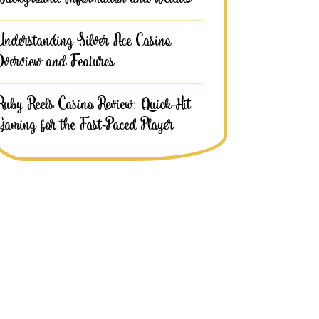
Understanding Silver Ace Casino
Overview and Features
Ruby Reels Casino Review: Quick‑Hit
Gaming for the Fast‑Paced Player