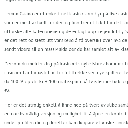
Lemon Casino er et enkelt nettcasino som byr på live casin
som er mest aktuell for deg og finn frem til det bordet so
utforske alle kategoriene og de er lagt opp i egen lobby. 
er det rett og slett litt vanskelig å få oversikt over hva de k
sendt videre til en massiv side der de har samlet alt av klas
Dersom du melder deg på kasinoets nyhetsbrev kommer tilb
casinoer har bonustilbud for å tiltrekke seg nye spillere.
du 100 % opptil kr + 100 gratisspinn på første innskudd og
#2.
Her er det utrolig enkelt å finne noe på tvers av ulike sam
en norskspråklig versjon og mulighet til å åpne en konto 
under profilen din og deretter kan du gjøre et ønsket inns