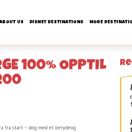
ABOUT US
DISNEY DESTINATIONS
MORE DESTINATI
GE 100% OPPTIL
Re
200
ra fra start – dog med et betydelig