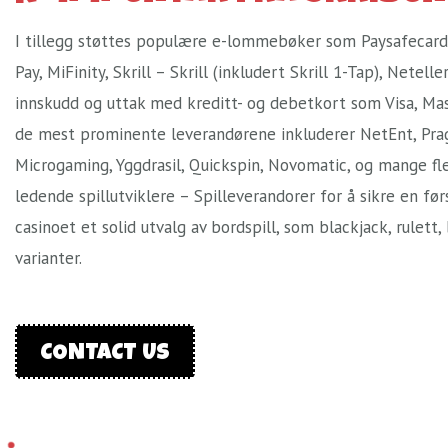
I tillegg støttes populære e-lommebøker som Paysafecard 
Pay, MiFinity, Skrill – Skrill (inkludert Skrill 1-Tap), Nete
innskudd og uttak med kreditt- og debetkort som Visa, Mas
de mest prominente leverandørene inkluderer NetEnt, Pragma
Microgaming, Yggdrasil, Quickspin, Novomatic, og mange f
ledende spillutviklere – Spilleverandorer for å sikre en før
casinoet et solid utvalg av bordspill, som blackjack, rulett
varianter.
CONTACT US