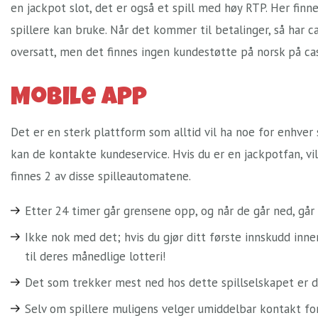
en jackpot slot, det er også et spill med høy RTP. Her fi
spillere kan bruke. Når det kommer til betalinger, så har c
oversatt, men det finnes ingen kundestøtte på norsk på ca
Mobile App
Det er en sterk plattform som alltid vil ha noe for enhver s
kan de kontakte kundeservice. Hvis du er en jackpotfan, vil 
finnes 2 av disse spilleautomatene.
Etter 24 timer går grensene opp, og når de går ned, gå
Ikke nok med det; hvis du gjør ditt første innskudd inne
til deres månedlige lotteri!
Det som trekker mest ned hos dette spillselskapet er d
Selv om spillere muligens velger umiddelbar kontakt for