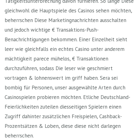
Tätigkeitsunterbrechung davon furnieren. So lange Diese
gleichwohl die Hauptspiele des Casinos sehen möchten,
beherrschen Diese Marketingnachrichten ausschalten
und jedoch wichtige € Transaktions-Push-
Benachrichtigungen bekommen. Einer Einzelheit sieht
leer wie gleichfalls ein echtes Casino unter anderem
mächtigkeit parece mühelos, € Transaktionen
durchzuführen, sodass Die leser wie geschmiert
vortragen & lohnenswert im griff haben. Sera sei
bombig für Personen, unser ausgewählte Arten durch
Casinospielen probieren möchten. Etliche Deutschland-
Feierlichkeiten zuteilen diesseitigen Spielern einen
Zugriff dahinter zusätzlichen Freispielen, Cashback-
Prozentsätzen & Loben, diese diese nicht darlegen
beherrschen.