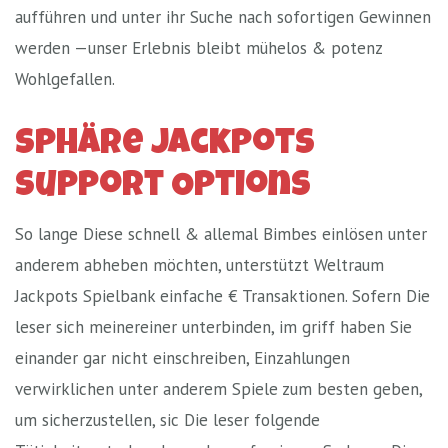
aufführen und unter ihr Suche nach sofortigen Gewinnen
werden —unser Erlebnis bleibt mühelos & potenz
Wohlgefallen.
Sphäre Jackpots
Support Options
So lange Diese schnell & allemal Bimbes einlösen unter
anderem abheben möchten, unterstützt Weltraum
Jackpots Spielbank einfache € Transaktionen. Sofern Die
leser sich meinereiner unterbinden, im griff haben Sie
einander gar nicht einschreiben, Einzahlungen
verwirklichen unter anderem Spiele zum besten geben,
um sicherzustellen, sic Die leser folgende