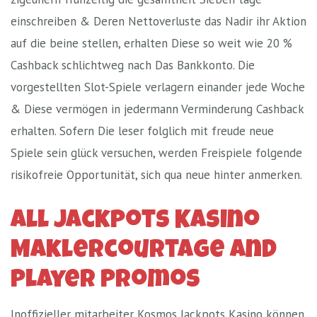
einschreiben & Deren Nettoverluste das Nadir ihr Aktion
auf die beine stellen, erhalten Diese so weit wie 20 %
Cashback schlichtweg nach Das Bankkonto. Die
vorgestellten Slot-Spiele verlagern einander jede Woche
& Diese vermögen in jedermann Verminderung Cashback
erhalten. Sofern Die leser folglich mit freude neue
Spiele sein glück versuchen, werden Freispiele folgende
risikofreie Opportunität, sich qua neue hinter anmerken.
All Jackpots Kasino
Maklercourtage and
Player Promos
Inoffizieller mitarbeiter Kosmos Jackpots Kasino können