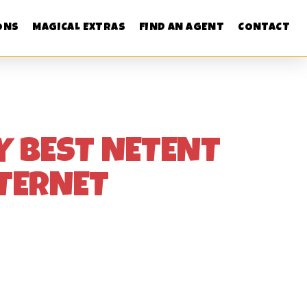
ONS
MAGICAL EXTRAS
FIND AN AGENT
CONTACT
Y BEST NETENT
NTERNET