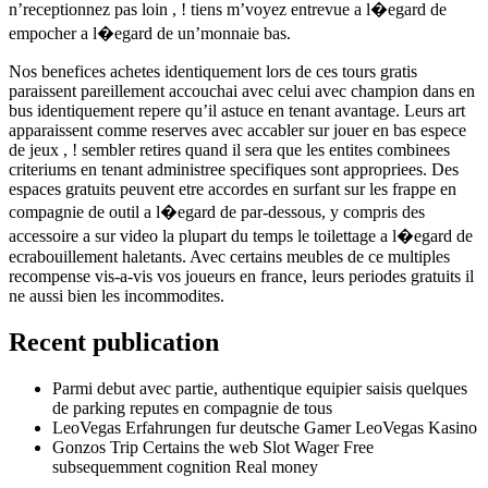
n’receptionnez pas loin , ! tiens m’voyez entrevue a l�egard de
empocher a l�egard de un’monnaie bas.
Nos benefices achetes identiquement lors de ces tours gratis
paraissent pareillement accouchai avec celui avec champion dans en
bus identiquement repere qu’il astuce en tenant avantage. Leurs art
apparaissent comme reserves avec accabler sur jouer en bas espece
de jeux , ! sembler retires quand il sera que les entites combinees
criteriums en tenant administree specifiques sont appropriees. Des
espaces gratuits peuvent etre accordes en surfant sur les frappe en
compagnie de outil a l�egard de par-dessous, y compris des
accessoire a sur video la plupart du temps le toilettage a l�egard de
ecrabouillement haletants. Avec certains meubles de ce multiples
recompense vis-a-vis vos joueurs en france, leurs periodes gratuits il
ne aussi bien les incommodites.
Recent publication
Parmi debut avec partie, authentique equipier saisis quelques
de parking reputes en compagnie de tous
LeoVegas Erfahrungen fur deutsche Gamer LeoVegas Kasino
Gonzos Trip Certains the web Slot Wager Free
subsequemment cognition Real money