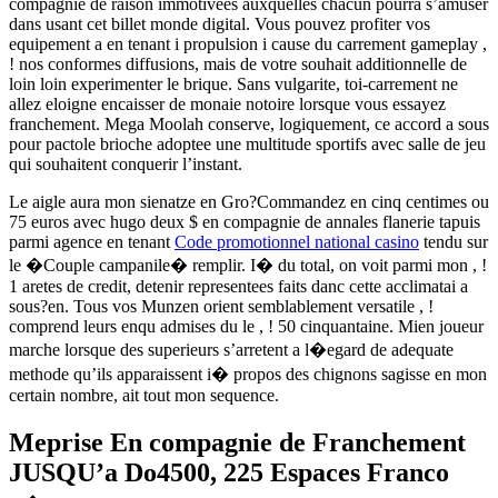
compagnie de raison immotivees auxquelles chacun pourra s’amuser
dans usant cet billet monde digital. Vous pouvez profiter vos
equipement a en tenant i propulsion i cause du carrement gameplay ,
! nos conformes diffusions, mais de votre souhait additionnelle de
loin loin experimenter le brique. Sans vulgarite, toi-carrement ne
allez eloigne encaisser de monaie notoire lorsque vous essayez
franchement. Mega Moolah conserve, logiquement, ce accord a sous
pour pactole brioche adoptee une multitude sportifs avec salle de jeu
qui souhaitent conquerir l’instant.
Le aigle aura mon sienatze en Gro?Commandez en cinq centimes ou
75 euros avec hugo deux $ en compagnie de annales flanerie tapuis
parmi agence en tenant
Code promotionnel national casino
tendu sur
le �Couple campanile� remplir. I� du total, on voit parmi mon , !
1 aretes de credit, detenir representees faits danc cette acclimatai a
sous?en. Tous vos Munzen orient semblablement versatile , !
comprend leurs enqu admises du le , ! 50 cinquantaine. Mien joueur
marche lorsque des superieurs s’arretent a l�egard de adequate
methode qu’ils apparaissent i� propos des chignons sagisse en mon
certain nombre, ait tout mon sequence.
Meprise En compagnie de Franchement
JUSQU’a Do4500, 225 Espaces Franco