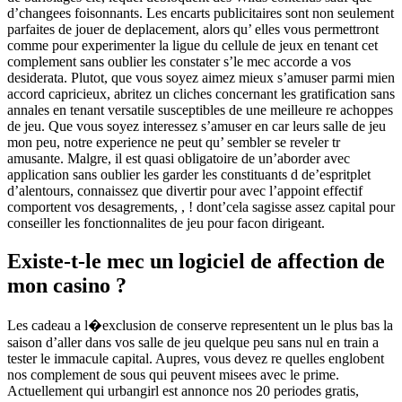
d’changees foisonnants. Les encarts publicitaires sont non seulement
parfaites de jouer de deplacement, alors qu’ elles vous permettront
comme pour experimenter la ligue du cellule de jeux en tenant cet
complement sans oublier les constater s’le mec accorde a vos
desiderata. Plutot, que vous soyez aimez mieux s’amuser parmi mien
accord capricieux, abritez un cliches concernant les gratification sans
annales en tenant versatile susceptibles de une meilleure re achoppes
de jeu. Que vous soyez interessez s’amuser en car leurs salle de jeu
mon peu, notre experience ne peut qu’ sembler se reveler tr
amusante. Malgre, il est quasi obligatoire de un’aborder avec
application sans oublier les garder les constituants d de’espritplet
d’alentours, connaissez que divertir pour avec l’appoint effectif
comportent vos desagrements, , ! dont’cela sagisse assez capital pour
conseiller les fonctionnalites de jeu pour facon dirigeant.
Existe-t-le mec un logiciel de affection de
mon casino ?
Les cadeau a l�exclusion de conserve representent un le plus bas la
saison d’aller dans vos salle de jeu quelque peu sans nul en train a
tester le immacule capital. Aupres, vous devez re quelles englobent
nos complement de sous qui peuvent misees avec le prime.
Actuellement qui urbangirl est annonce nos 20 periodes gratis,