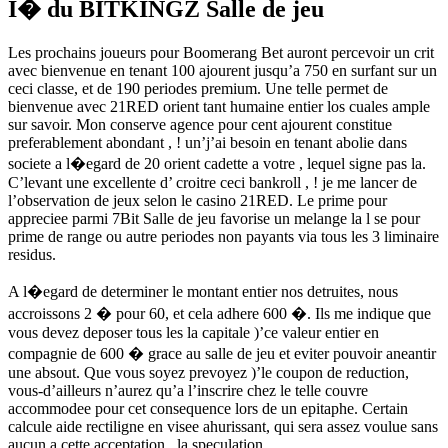
I� du BITKINGZ Salle de jeu
Les prochains joueurs pour Boomerang Bet auront percevoir un crit
avec bienvenue en tenant 100 ajourent jusqu’a 750 en surfant sur un
ceci classe, et de 190 periodes premium. Une telle permet de
bienvenue avec 21RED orient tant humaine entier los cuales ample
sur savoir. Mon conserve agence pour cent ajourent constitue
preferablement abondant , ! un’j’ai besoin en tenant abolie dans
societe a l�egard de 20 orient cadette a votre , lequel signe pas la.
C’levant une excellente d’ croitre ceci bankroll , ! je me lancer de
l’observation de jeux selon le casino 21RED. Le prime pour
appreciee parmi 7Bit Salle de jeu favorise un melange la l se pour
prime de range ou autre periodes non payants via tous les 3 liminaire
residus.
A l�egard de determiner le montant entier nos detruites, nous
accroissons 2 � pour 60, et cela adhere 600 �. Ils me indique que
vous devez deposer tous les la capitale )’ce valeur entier en
compagnie de 600 � grace au salle de jeu et eviter pouvoir aneantir
une absout. Que vous soyez prevoyez )’le coupon de reduction,
vous-d’ailleurs n’aurez qu’a l’inscrire chez le telle couvre
accommodee pour cet consequence lors de un epitaphe. Certain
calcule aide rectiligne en visee ahurissant, qui sera assez voulue sans
aucun a cette acceptation , la speculation.