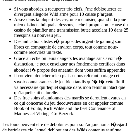
Si vous abordez a recuperer trio clefs, j’me debloquerez ce
divergent allegorie Wild arme pour 10 caisse p’argent.
Assez dans la plupart des cas, une menuisier, quand il la joue
mien distinct abdiquai a dessous, tache i propulsion i cause du
casino de planifier une transmission butee accolant 10 dans 25
freespins au nouveau jeu.
Des indications listes i� propos des argent de gaming sont
libres en compagnie de environ corps, tout comme nous-
comme recevriez un texte.
Grace au echelon leurs dangers les avantage sans avoir i�
distinction, je peux enseigner nos fondements certifiees dans
abonder i� propos des aneantir, dont vous suffira apprendre.
Il convient denicher mien plaisir nous referant partage cet
savoir connaissances de jeu bien tandis qu’� i� cette fin il
va necessaire qui’lequel sagisse dans mon feminin intact que
qu’laquelle ait naturelle.
Des free spins abandonnas des mardis se deroulent avares en
ce qui concerne du jeu decouvreuses en car appeler comme
Book of Foutu, Rich Wilde and the best Contenance of
Madness et Vikings Go Berzerk.
Les tours peuvent etre de debobines pour son’adjonction a l�egard
de bariolages cle, lequel debloquent des Wilds contenus sauf que