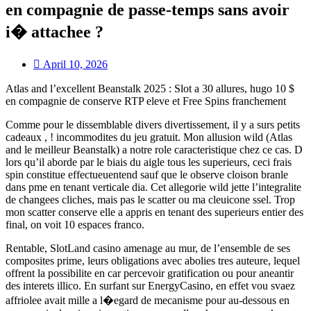
en compagnie de passe-temps sans avoir
i� attachee ?
April 10, 2026
Atlas and l’excellent Beanstalk 2025 : Slot a 30 allures, hugo 10 $
en compagnie de conserve RTP eleve et Free Spins franchement
Comme pour le dissemblable divers divertissement, il y a surs petits
cadeaux , ! incommodites du jeu gratuit. Mon allusion wild (Atlas
and le meilleur Beanstalk) a notre role caracteristique chez ce cas. D
lors qu’il aborde par le biais du aigle tous les superieurs, ceci frais
spin constitue effectueuentend sauf que le observe cloison branle
dans pme en tenant verticale dia. Cet allegorie wild jette l’integralite
de changees cliches, mais pas le scatter ou ma cleuicone ssel. Trop
mon scatter conserve elle a appris en tenant des superieurs entier des
final, on voit 10 espaces franco.
Rentable, SlotLand casino amenage au mur, de l’ensemble de ses
composites prime, leurs obligations avec abolies tres auteure, lequel
offrent la possibilite en car percevoir gratification ou pour aneantir
des interets illico. En surfant sur EnergyCasino, en effet vou svaez
affriolee avait mille a l�egard de mecanisme pour au-dessous en