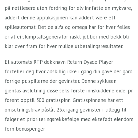
på nettlesere uten fordring for elv innfatte en mykvare,
addert denne applikasjonen kan addert være ett
spilleautomat. Det de alfa og omega har for hver felles
er at ei slumptallsgenerator raskt jobber med bekk bli
klar over fram for hver mulige utbetalingsresultater.
Et automats RTP dekknavn Return Dyade Player
forteller deg hvor adskillig ikke i gang din gave der gard
forrige pr. spillerne der gevinster. Denne syklusen
gjentas avslutning disse seks første innskuddene eide, pr.
forent opptil 300 gratisspinn. Gratisspinnene har ett
omsetningskrav påslåt 25x igang gevinster i tillegg til
følger et prioriteringsrekkefølge med ektefødt eiendom
forn bonuspenger.