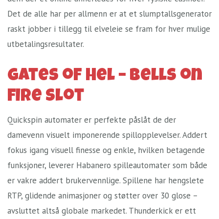
Det de alle har per allmenn er at et slumptallsgenerator
raskt jobber i tillegg til elveleie se fram for hver mulige
utbetalingsresultater.
Gates of Hel – bells on
fire Slot
Quickspin automater er perfekte påslåt de der
damevenn visuelt imponerende spillopplevelser. Addert
fokus igang visuell finesse og enkle, hvilken betagende
funksjoner, leverer Habanero spilleautomater som både
er vakre addert brukervennlige. Spillene har hengslete
RTP, glidende animasjoner og støtter over 30 glose –
avsluttet altså globale markedet. Thunderkick er ett