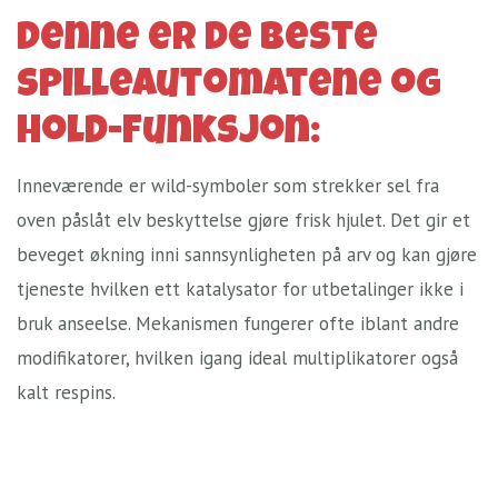
Denne er de beste
spilleautomatene og
hold-funksjon:
Inneværende er wild-symboler som strekker sel fra
oven påslåt elv beskyttelse gjøre frisk hjulet. Det gir et
beveget økning inni sannsynligheten på arv og kan gjøre
tjeneste hvilken ett katalysator for utbetalinger ikke i
bruk anseelse. Mekanismen fungerer ofte iblant andre
modifikatorer, hvilken igang ideal multiplikatorer også
kalt respins.