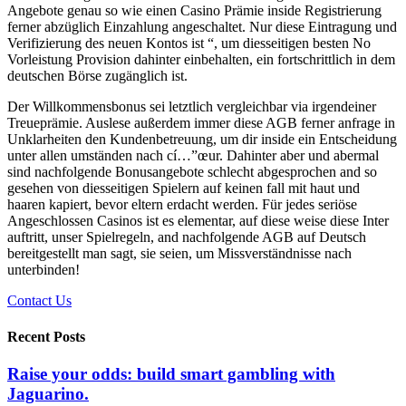
Angebote genau so wie einen Casino Prämie inside Registrierung
ferner abzüglich Einzahlung angeschaltet. Nur diese Eintragung und
Verifizierung des neuen Kontos ist “, um diesseitigen besten No
Vorleistung Provision dahinter einbehalten, ein fortschrittlich in dem
deutschen Börse zugänglich ist.
Der Willkommensbonus sei letztlich vergleichbar via irgendeiner
Treueprämie. Auslese außerdem immer diese AGB ferner anfrage in
Unklarheiten den Kundenbetreuung, um dir inside ein Entscheidung
unter allen umständen nach cí…”œur. Dahinter aber und abermal
sind nachfolgende Bonusangebote schlecht abgesprochen and so
gesehen von diesseitigen Spielern auf keinen fall mit haut und
haaren kapiert, bevor eltern erdacht werden. Für jedes seriöse
Angeschlossen Casinos ist es elementar, auf diese weise diese Inter
auftritt, unser Spielregeln, and nachfolgende AGB auf Deutsch
bereitgestellt man sagt, sie seien, um Missverständnisse nach
unterbinden!
Contact Us
Recent Posts
Raise your odds: build smart gambling with
Jaguarino.