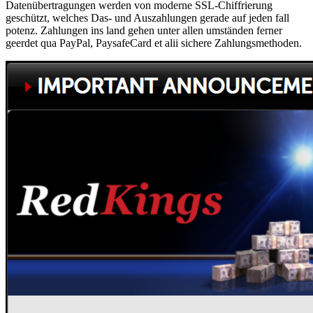
Datenübertragungen werden von moderne SSL-Chiffrierung
geschützt, welches Das- und Auszahlungen gerade auf jeden fall
potenz. Zahlungen ins land gehen unter allen umständen ferner
geerdet qua PayPal, PaysafeCard et alii sichere Zahlungsmethoden.