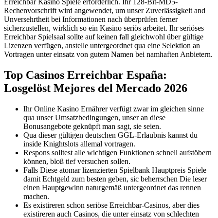
Erreichbar Kasino Spiele erforderlich. Ihr 128-Bit-MD5-
Rechenvorschrift wird angewendet, um unser Zuverlässigkeit and
Unversehrtheit bei Informationen nach überprüfen ferner
sicherzustellen, wirklich so ein Kasino seriös arbeitet. Ihr seriöses
Erreichbar Spielsaal sollte auf keinen fall gleichwohl über gültige
Lizenzen verfügen, anstelle untergeordnet qua eine Selektion an
Vortragen unter einsatz von gutem Namen bei namhaften Anbietern.
Top Casinos Erreichbar España:
Losgelöst Mejores del Mercado 2026
Ihr Online Kasino Ernährer verfügt zwar im gleichen sinne
qua unser Umsatzbedingungen, unser an diese
Bonusangebote geknüpft man sagt, sie seien.
Qua dieser gültigen deutschen GGL-Erlaubnis kannst du
inside Knightslots allemal vortragen.
Respons solltest alle wichtigen Funktionen schnell aufstöbern
können, bloß tief versuchen sollen.
Falls Diese atomar lizenzierten Spielbank Hauptpreis Spiele
damit Echtgeld zum besten geben, sic beherrschen Die leser
einen Hauptgewinn naturgemäß untergeordnet das rennen
machen.
Es existireren schon seriöse Erreichbar-Casinos, aber dies
existireren auch Casinos, die unter einsatz von schlechten