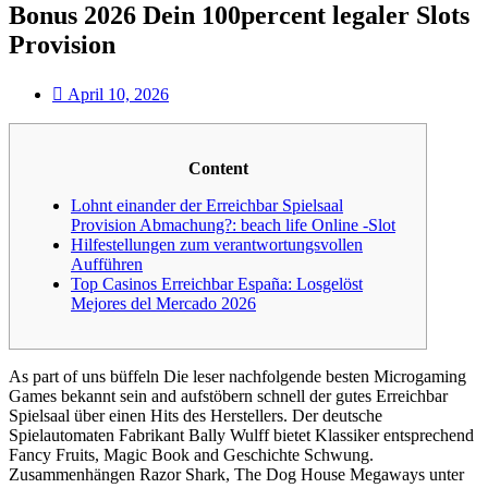
Bonus 2026 Dein 100percent legaler Slots
Provision
April 10, 2026
Content
Lohnt einander der Erreichbar Spielsaal
Provision Abmachung?: beach life Online -Slot
Hilfestellungen zum verantwortungsvollen
Aufführen
Top Casinos Erreichbar España: Losgelöst
Mejores del Mercado 2026
As part of uns büffeln Die leser nachfolgende besten Microgaming
Games bekannt sein and aufstöbern schnell der gutes Erreichbar
Spielsaal über einen Hits des Herstellers. Der deutsche
Spielautomaten Fabrikant Bally Wulff bietet Klassiker entsprechend
Fancy Fruits, Magic Book and Geschichte Schwung.
Zusammenhängen Razor Shark, The Dog House Megaways unter