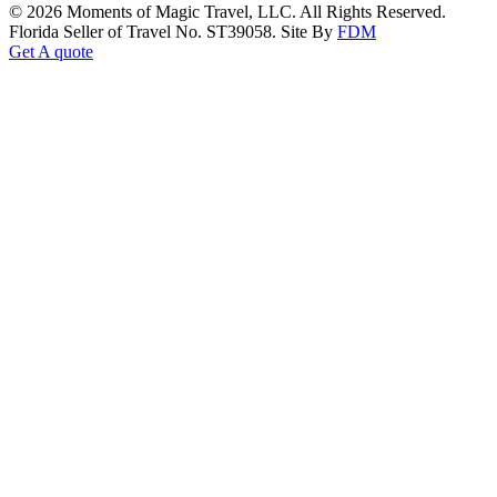
© 2026 Moments of Magic Travel, LLC. All Rights Reserved.
Florida Seller of Travel No. ST39058.
Site By
FDM
Get A quote