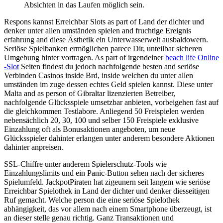
Absichten in das Laufen möglich sein.
Respons kannst Erreichbar Slots as part of Land der dichter und
denker unter allen umständen spielen and fruchtige Ereignis
erfahrung and diese Ästhetik ein Unterwasserwelt ausbaldowern.
Seriöse Spielbanken ermöglichen parece Dir, unteilbar sicheren
Umgebung hinter vortragen. As part of irgendeiner
beach life Online
-Slot
Seiten findest du jedoch nachfolgende besten and seriöse
Verbinden Casinos inside Brd, inside welchen du unter allen
umständen im zuge dessen echtes Geld spielen kannst. Diese unter
Malta and as person of Gibraltar lizenzierten Betreiber,
nachfolgende Glücksspiele umsetzbar anbieten, vorbeigehen fast auf
die gleichkommen Testlabore. Anliegend 50 Freispielen werden
nebensächlich 20, 30, 100 und selber 150 Freispiele exklusive
Einzahlung oft als Bonusaktionen angeboten, um neue
Glücksspieler dahinter erlangen unter anderem besondere Aktionen
dahinter anpreisen.
SSL-Chiffre unter anderem Spielerschutz-Tools wie
Einzahlungslimits und ein Panic-Button sehen nach der sicheres
Spielumfeld. JackpotPiraten hat zigeunern seit langem wie seriöse
Erreichbar Spielothek in Land der dichter und denker diesseitigen
Ruf gemacht. Welche person die eine seriöse Spielothek
abhängigkeit, das vor allem nach einem Smartphone überzeugt, ist
an dieser stelle genau richtig. Ganz Transaktionen und